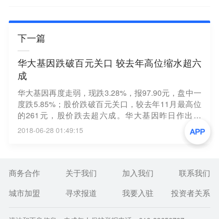
下一篇
华大基因跌破百元关口 较去年高位缩水超六
成
华大基因再度走弱，现跌3.28%，报97.90元，盘中一
度跌5.85%；股价跌破百元关口，较去年11月最高位
的261元，股价跌去超六成。华大基因昨日作出澄
清，近期有网络文章提及公司“套骗国有资产”等说法
2018-06-28 01:49:15
纯属无稽之谈。（第一财经）
商务合作
关于我们
加入我们
联系我们
城市加盟
寻求报道
我要入驻
投资者关系