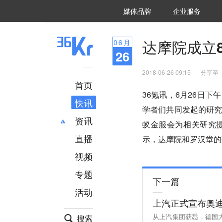
36氪Auto
数字时氪
企业号
未来消费
智能涌现
未来城市
启动Power on
媒体品牌
企业服务
企服点评
36氪出海
36氪研究院
潮生TIDE
36氪企服点评
36Kr研究院
36氪财经
职场bonus
36碳
后浪研究所
36Kr创新咨询
暗涌Waves
硬氪
氪睿研究院
达摩院成立
06
月
26
2018-06-26 09:15
分享至
首页
36氪讯，6月26日
快讯
学者们共同发起的研
资讯
蚁金服会为相关研究
直播
最新
推荐
示，达摩院和罗汉堂的
创投
财经
视频
汽车
AI
专题
科技
项目推荐
下一篇
活动
专精特新
安徽
上汽正式宣布奥
从上汽集团获悉，德国
搜索