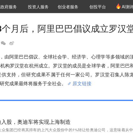
创投发布
项目推荐
核心服务
LP源计划
政府服务
投资人服务
创业者服务
创投平台
AI测
36氪Pro
VClub
VClub投资机构库
创投氪堂
城市之窗
投资机构职位推介
企业入驻
投资人认证
8个月后，阿里巴巴倡议成立罗汉
下午，由阿里巴巴倡议、全球社会学、经济学、心理学等多领域的
究机构罗汉堂在杭州成立。罗汉堂的成员是全球学者，阿里巴巴
提供支持，但研究成果不属于任何一家公司。罗汉堂召集人陈
研究成果最终将服务于全社会。
原文链接
迪入股，奥迪车将实现上海制造
大众集团已经将其持有的上汽大众股份中的1%转让给奥迪公司，这意味着从中