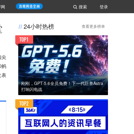
评网
搜索
登录
堂
24小时热榜
查看更多榜单
顶尖
和蚂
龙表
刚刚，GPT-5.6全员免费！下一代巨兽Astra
打响闪电战