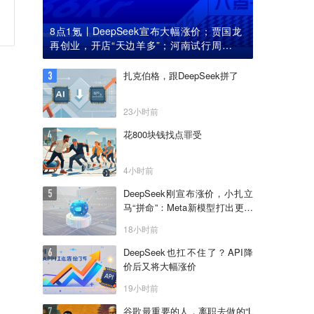
8点1氪丨DeepSeek宣布大幅涨价；贾国龙
再创业，开店“天边羊多”；河南试行周五下
午弹性离岗
扎克伯格，跟DeepSeek拼了
23小时前
花800块钱找点罪受
4小时前
DeepSeek刚宣布涨价，小扎立
马“拼命”：Meta新模型打出更低
骨折价，但要一点“数据税”
18小时前
DeepSeek也扛不住了？API降
价后又将大幅涨价
19小时前
谷歌最重要的人，离职去做的“L