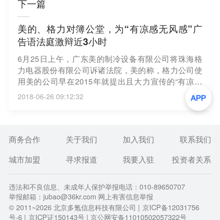
下一篇
美的、格力对簿公堂，为“有凉感无风感”广
告语法庭激辩近3小时
6月25日上午，广东美的制冷设备有限公司将珠海格
力电器股份有限公司诉诸法院，美的称，格力公司使
用美的公司早在2015年就提出且大力宣传的“有凉感
无风感”这一广告形式的未注册商标。双方在法庭上激
2018-06-26 09:12:32
辩了近3个小时，因不同意法庭调解，法院将择日宣
判。（经济观察网）
商务合作
关于我们
加入我们
联系我们
城市加盟
寻求报道
我要入驻
投资者关系
违法和不良信息、未成年人保护举报电话：010-89650707
举报邮箱：jubao@36kr.com 网上有害信息举报
© 2011~
2026
北京多氪信息科技有限公司 |
京ICP备12031756
号-6
|
京ICP证150143号
| 京公网安备11010502057322号