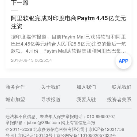
下一篇
阿里软银完成对印度电商Paytm 4.45亿美元
注资
据印度媒体报道，目前Paytm Mall已获得软银和阿里
巴巴4.45亿美元(约合人民币28.5亿元)注资的最后一笔
款项。4月份，Paytm Mall从软银集团和阿里巴巴集团
旗下子公司阿里巴巴新加坡电子商务公司获得了4.45
2018-06-13 06:25:54
亿美元的融资。此次融资分四批进行，目前Paytm已
获得全部注资。（环球网）
商务合作
关于我们
加入我们
联系我们
城市加盟
寻求报道
我要入驻
投资者关系
违法和不良信息、未成年人保护举报电话：010-89650707
举报邮箱：jubao@36kr.com 网上有害信息举报
© 2011~
2026
北京多氪信息科技有限公司 |
京ICP备12031756
号-6
|
京ICP证150143号
| 京公网安备11010502057322号