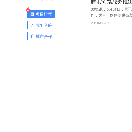
腾讯浏览服务推出
36氪讯，5月31日，
项目推荐
作，为合作伙伴提供防
eb页面实现的DNS防
2018-06-04
我要入驻
城市合作