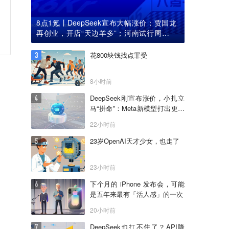
8点1氪丨DeepSeek宣布大幅涨价；贾国龙
再创业，开店“天边羊多”；河南试行周五下
午弹性离岗
花800块钱找点罪受
8小时前
DeepSeek刚宣布涨价，小扎立
马“拼命”：Meta新模型打出更低
骨折价，但要一点“数据税”
22小时前
23岁OpenAI天才少女，也走了
23小时前
下个月的 iPhone 发布会，可能
是五年来最有「活人感」的一次
20小时前
DeepSeek也扛不住了？API降