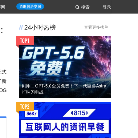
评网
搜索
登录
：
24小时热榜
查看更多榜单
正式
了新
刚刚，GPT-5.6全员免费！下一代巨兽Astra
G 
打响闪电战