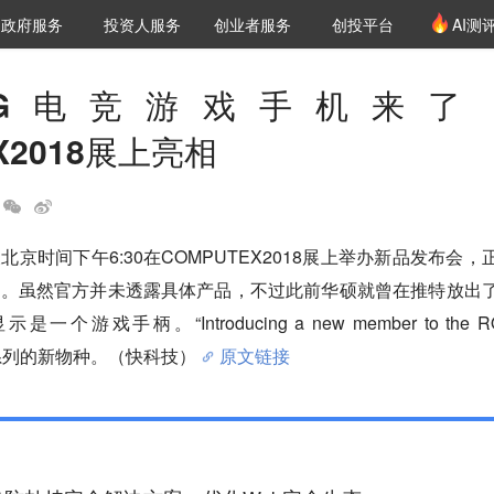
创投发布
项目推荐
核心服务
LP源计划
政府服务
投资人服务
创业者服务
创投平台
AI测
36氪Pro
VClub
VClub投资机构库
创投氪堂
城市之窗
投资机构职位推介
企业入驻
投资人认证
OG电竞游戏手机来了
X2018展上亮相
京时间下午6:30在COMPUTEX2018展上举办新品发布会，
品。虽然官方并未透露具体产品，不过此前华硕就曾在推特放出
戏手柄。“Introducing a new member to the RO
OG系列的新物种。（快科技）
原文链接