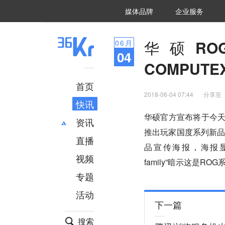
36氪Auto
数字时氪
企业号
未来消费
智能涌现
未来城市
启动Power on
媒体品牌
企业服务
企服点评
36氪出海
36氪研究院
潮生TIDE
36氪企服点评
36Kr研究院
36氪财经
职场bonus
36碳
后浪研究所
36Kr创新咨询
暗涌Waves
硬氪
氪睿研究院
华硕R
06
月
04
COMPUTE
首页
2018-06-04 07:44
分享至
快讯
华硕官方宣布将于今天北
资讯
推出玩家国度系列新
直播
最新
推荐
品宣传海报，海报显示是一个游
创投
财经
视频
family”暗示这是R
汽车
AI
专题
科技
项目推荐
活动
专精特新
安徽
下一篇
搜索