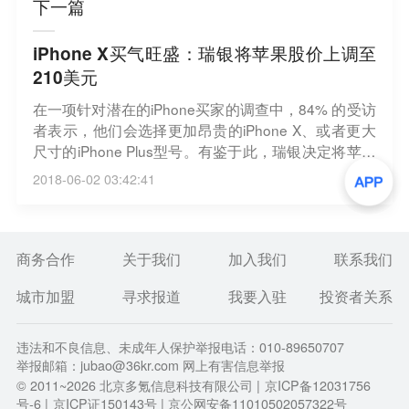
下一篇
iPhone X买气旺盛：瑞银将苹果股价上调至
210美元
在一项针对潜在的iPhone买家的调查中，84% 的受访
者表示，他们会选择更加昂贵的iPhone X、或者更大
尺寸的iPhone Plus型号。有鉴于此，瑞银决定将苹果
公司的股票目标价上调至 210 美元。本次调查走访了
2018-06-02 03:42:41
6700位智能机用户，结果看到了人们对于iPhone X和
高端iPhone机型购买意向的转变。（cnBeta）
商务合作
关于我们
加入我们
联系我们
城市加盟
寻求报道
我要入驻
投资者关系
违法和不良信息、未成年人保护举报电话：010-89650707
举报邮箱：jubao@36kr.com 网上有害信息举报
© 2011~
2026
北京多氪信息科技有限公司 |
京ICP备12031756
号-6
|
京ICP证150143号
| 京公网安备11010502057322号