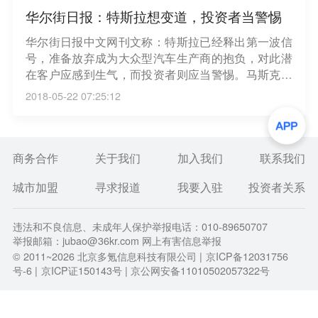
华尔街日报：特斯拉想变道，投资者当警惕
华尔街日报中文网刊文称：特斯拉已经释出第一波信
号，准备放弃成为大众型汽车生产商的抱负，对此潜
在客户应感到生气，而投资者则应当警惕。马斯克承
认，如果立即生产已经承诺的3.5万美元款Model 3，
2018-05-22 07:25:12
特斯拉将亏损而死。但如果特斯拉放弃大众市场，其
产量将远低于投资者的预期，其估值也应遭到质疑。
商务合作
关于我们
加入我们
联系我们
城市加盟
寻求报道
我要入驻
投资者关系
违法和不良信息、未成年人保护举报电话：010-89650707
举报邮箱：jubao@36kr.com 网上有害信息举报
© 2011~
2026
北京多氪信息科技有限公司 |
京ICP备12031756
号-6
|
京ICP证150143号
| 京公网安备11010502057322号