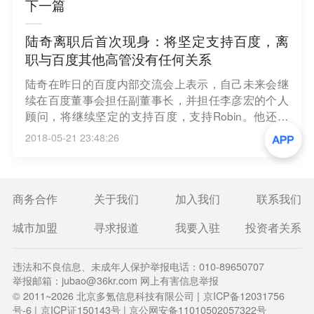
下一篇
陆奇离职后首次现身：将坚定支持百度，离
职与百度其他高管没有任何关系
陆奇在昨日的百度内部交流会上表示，自己未来会继
续在百度董事会担任副董事长，并担任李彦宏的个人
顾问，将继续坚定的支持百度，支持Robin。他还表
示，离职与百度其他高管没有任何关系。但多位与会
2018-05-21 23:48:26
人士称，陆奇也说在与其他高管通力合作的时候会有
分歧，但分歧都在正常范围内。（独角鲸科技）
商务合作
关于我们
加入我们
联系我们
城市加盟
寻求报道
我要入驻
投资者关系
违法和不良信息、未成年人保护举报电话：010-89650707
举报邮箱：jubao@36kr.com 网上有害信息举报
© 2011~
2026
北京多氪信息科技有限公司 |
京ICP备12031756
号-6
|
京ICP证150143号
| 京公网安备11010502057322号