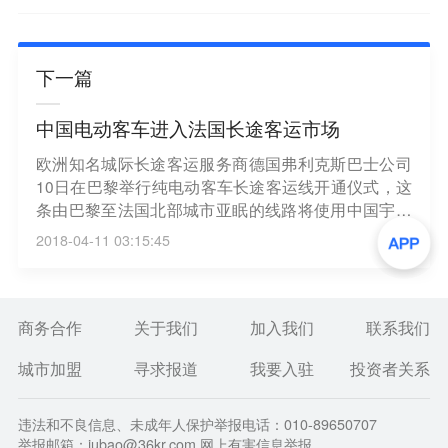
下一篇
中国电动客车进入法国长途客运市场
欧洲知名城际长途客运服务商德国弗利克斯巴士公司
10日在巴黎举行纯电动客车长途客运线开通仪式，这
条由巴黎至法国北部城市亚眠的线路将使用中国宇通
客车公司生产的ICe12型59座客车。据悉，弗利克斯
2018-04-11 03:15:45
巴士公司还将于今年夏天在德国长途客运线上试用由
中国比亚迪公司生产的纯电动客车。（新华社）
商务合作
关于我们
加入我们
联系我们
城市加盟
寻求报道
我要入驻
投资者关系
违法和不良信息、未成年人保护举报电话：010-89650707
举报邮箱：jubao@36kr.com 网上有害信息举报