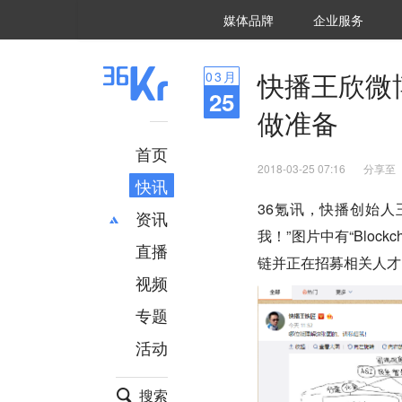
36氪Auto
数字时氪
企业号
未来消费
智能涌现
未来城市
启动Power on
媒体品牌
企业服务
企服点评
36氪出海
36氪研究院
潮生TIDE
36氪企服点评
36Kr研究院
36氪财经
职场bonus
36碳
后浪研究所
36Kr创新咨询
暗涌Waves
硬氪
氪睿研究院
快播王欣微
03
月
25
做准备
首页
2018-03-25 07:16
分享至
快讯
36氪讯，快播创始
资讯
我！”图片中有“Block
直播
最新
推荐
链并正在招募相关人才
创投
财经
视频
汽车
AI
专题
科技
项目推荐
活动
专精特新
安徽
搜索