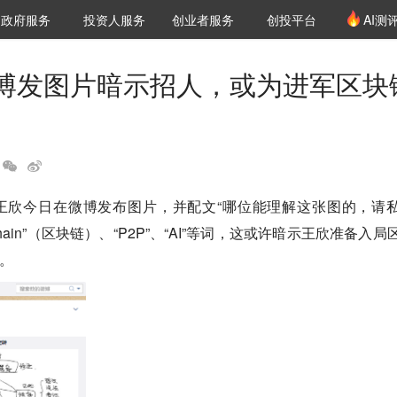
创投发布
项目推荐
核心服务
LP源计划
政府服务
投资人服务
创业者服务
创投平台
AI测
36氪Pro
VClub
VClub投资机构库
创投氪堂
城市之窗
投资机构职位推介
企业入驻
投资人认证
博发图片暗示招人，或为进军区块
人王欣今日在微博发布图片，并配文“哪位能理解这张图的，请
chain”（区块链）、“P2P”、“AI”等词，这或许暗示王欣准备入局
。