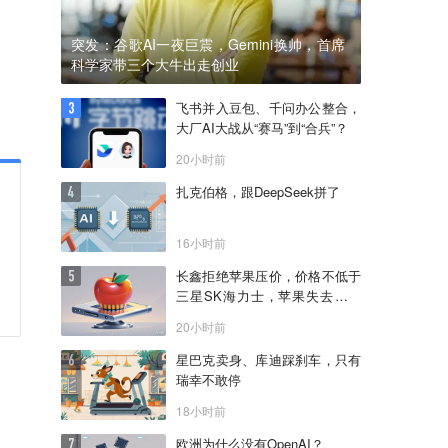
突发：谷歌AI一夜巨震，Gemini换帅，首席
科学家带三个大牛出走创业
飞书并入豆包、千问办公整合，
大厂AI大战从“赛马”到“合兵”？
20小时前
扎克伯格，跟DeepSeek拼了
16小时前
长鑫拒绝苹果压价，价格不低于
三星SK海力士，苹果失去了议
价权
20小时前
星巴克卖身、库迪踩刹车，只有
瑞幸不敢停
18小时前
欧洲为什么没有OpenAI？