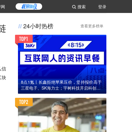
评网
搜索
登录
链
24小时热榜
查看更多榜单
私信
区块
8点1氪丨长鑫拒绝苹果压价，坚持报价高于
三星电子、SK海力士；宇树科技开启科创板I
PO初步询价；韩国宣布进入“国家灾难状态”