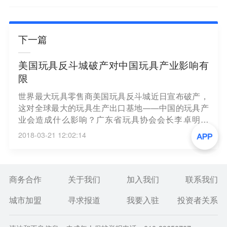
下一篇
美国玩具反斗城破产对中国玩具产业影响有
限
世界最大玩具零售商美国玩具反斗城近日宣布破产，
这对全球最大的玩具生产出口基地——中国的玩具产
业会造成什么影响？广东省玩具协会会长李卓明表
示，玩具反斗城等一些零售商的兴衰，尽管会造成一
2018-03-21 12:02:14
时市场波澜，影响某些关联企业的产品销售，但对整
个社会的玩具消费需求不会产生太大影响。（中新
网）
商务合作
关于我们
加入我们
联系我们
城市加盟
寻求报道
我要入驻
投资者关系