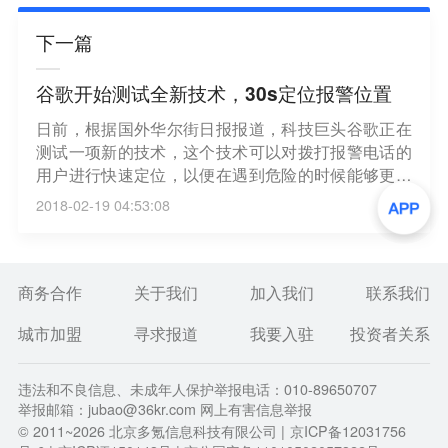
下一篇
谷歌开始测试全新技术，30s定位报警位置
日前，根据国外华尔街日报报道，科技巨头谷歌正在
测试一项新的技术，这个技术可以对拨打报警电话的
用户进行快速定位，以便在遇到危险的时候能够更加
及时帮助到需要帮助的人。现在谷歌已在美国多个州
2018-02-19 04:53:08
进行了相关技术的测试，并且对数万个报警电话进行
了相关调查。调查结果显示，使用这项全新的技术，
谷歌方面可以在通话30s内进行精确定位大约80%的
报警电话位置。
商务合作
关于我们
加入我们
联系我们
城市加盟
寻求报道
我要入驻
投资者关系
违法和不良信息、未成年人保护举报电话：010-89650707
举报邮箱：jubao@36kr.com 网上有害信息举报
© 2011~
2026
北京多氪信息科技有限公司 |
京ICP备12031756