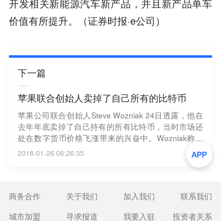
开发相关新能源汽车新产品，并且新产品单车
价值有所提升。（证券时报·e公司）
下一篇
苹果联合创始人卖掉了自己所有的比特币
苹果公司联合创始人Steve Wozniak 24日透露，他在
去年年底卖掉了自己持有的所有比特币，当时市场还
处在数字货币价格飞涨带来的兴奋中。Wozniak称，
自己不喜欢不断查看自己资产价值的想法，对物质财
2018-01-26 06:26:35
富缺乏兴趣，“我不想成为那种时刻盯着比特币、关注
价格变化的人”。去年6月，Wozniak在比特币价格约
为700美元时出于好奇买入比特币。(Business Insider)
商务合作
关于我们
加入我们
联系我们
城市加盟
寻求报道
我要入驻
投资者关系