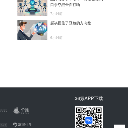
口争夺战全面打响
7小时前
赵祺握住了豆包的方向盘
6小时前
36氪APP下载