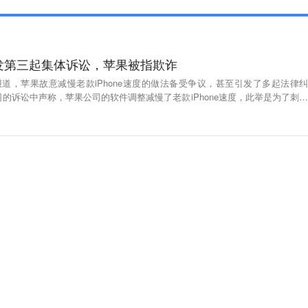
慢引发第三起集体诉讼，苹果被指欺诈
报道，苹果故意减慢老款iPhone速度的做法备受争议，甚至引发了多起法律纠
的诉讼中声称，苹果公司的软件调整减慢了老款iPhone速度，此举是为了刺激
型。 针对苹果公司的第三起集体诉讼宣称，苹果公司的软件让老款iPhone速
引发的问题，此举是旨在刺激用户升级其最新款手机的欺诈行为。苹果没有予以