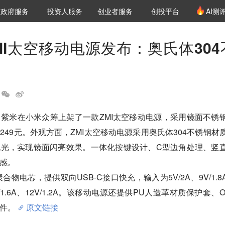
创投发布
项目推荐
核心服务
LP源计划
政府服务
投资人服务
创业者服务
创投平台
AI测
36氪Pro
VClub
VClub投资机构库
创投氪堂
城市之窗
投资机构职位推介
企业入驻
投资人认证
MI太空移动电源发布：奥氏体304
紫米在小米众筹上架了一款ZMI太空移动电源，采用镜面不锈
249元。外观方面，ZMI太空移动电源采用奥氏体304不锈钢材
抛光，实现镜面闪亮效果。一体化按键设计、C型边角处理、竖
感。

聚合物电芯，提供双向USB-C接口快充，输入为5V/2A、9V/1.8
9V/1.6A、12V/1.2A。该移动电源还提供PU人造革材质保护套、O
件。
原文链接