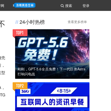
评网
搜索
登录
不
24小时热榜
查看更多榜单
钢壳
质，
刚刚，GPT-5.6全员免费！下一代巨兽Astra
直型
打响闪电战
A，
TG