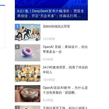
8点1氪丨DeepSeek宣布大幅涨价；贾国龙
再创业，开店“天边羊多”；河南试行周五下
午弹性离岗
花800块钱找点罪受
13小时前
OpenAI 音箱：果味设计，但比
苹果多走一步
9小时前
24小时健身房里，泡满了待业的
年轻人
13小时前
OpenAI首款AI硬件，为什么是
个没有屏幕的「甜甜圈」
6小时前
五路玩家齐下场，AI办公超级入