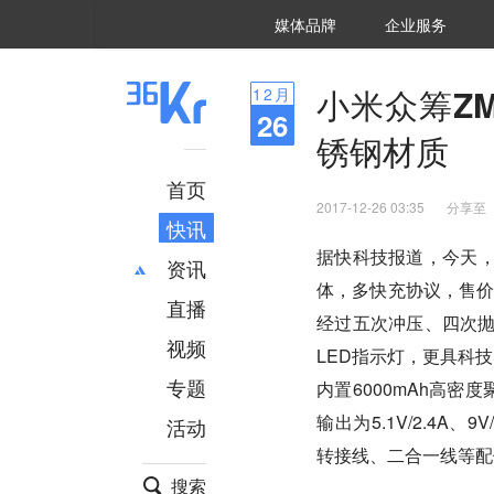
36氪Auto
数字时氪
企业号
未来消费
智能涌现
未来城市
启动Power on
媒体品牌
企业服务
企服点评
36氪出海
36氪研究院
潮生TIDE
36氪企服点评
36Kr研究院
36氪财经
职场bonus
36碳
后浪研究所
36Kr创新咨询
暗涌Waves
硬氪
氪睿研究院
小米众筹Z
12
月
26
锈钢材质
首页
2017-12-26 03:35
分享至
快讯
据快科技报道，今天，
资讯
体，多快充协议，售价
直播
最新
推荐
经过五次冲压、四次
创投
财经
视频
LED指示灯，更具科技
汽车
AI
专题
内置6000mAh高密度
科技
项目推荐
输出为5.1V/2.4A、
活动
专精特新
安徽
转接线、二合一线等配
搜索