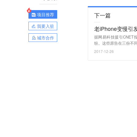
下一篇
项目推荐
我要入驻
老iPhone变
据网易科技援引CNET
城市合作
纷。这些原告在三份不同
消费者升级价格更高的机
2017-12-26
度减慢以抵消电池老化
回应。