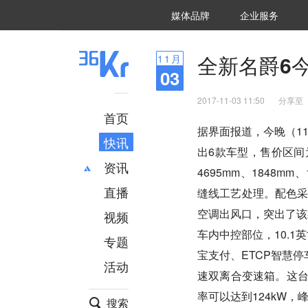
36氪Auto
数字时氪
企业号
未来消费
智能涌现
未来城市
启动Power on
媒体品牌
企业服务
企服点评
36氪出海
36氪研究院
潮生TIDE
36氪企服点评
36Kr研究院
36氪财经
职场bonus
36碳
后浪研究所
36Kr创新咨询
暗涌Waves
硬氪
氪睿研究院
全新名爵6今
11
月
03
2017-11-03 11:50
分享至
首页
据界面报道，今晚（1
快讯
出6款车型，售价区间为
资讯
4695mm、1848m
直播
最新
推荐
缝线工艺处理。配色
创投
财经
空调出风口，突出了该
视频
汽车
AI
车内中控部位，10.
专题
科技
项目推荐
宝支付、ETCP智慧停
活动
专精特新
安徽
速双离合变速箱。这台
率可以达到124kW，峰
搜索