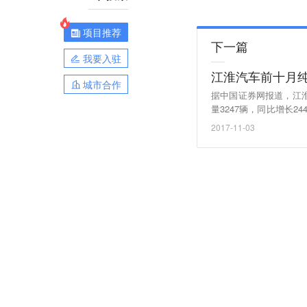
项目推荐
下一篇
我要入驻
江淮汽车前十月
城市合作
据中国证券网报道，江淮汽
量3247辆，同比增长24
增长74.11%。
2017-11-03