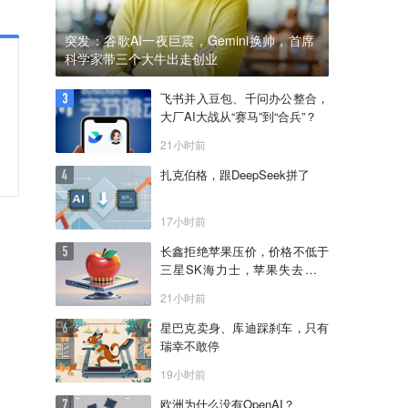
突发：谷歌AI一夜巨震，Gemini换帅，首席
科学家带三个大牛出走创业
飞书并入豆包、千问办公整合，
大厂AI大战从“赛马”到“合兵”？
21小时前
扎克伯格，跟DeepSeek拼了
17小时前
长鑫拒绝苹果压价，价格不低于
三星SK海力士，苹果失去了议
价权
21小时前
星巴克卖身、库迪踩刹车，只有
瑞幸不敢停
19小时前
欧洲为什么没有OpenAI？