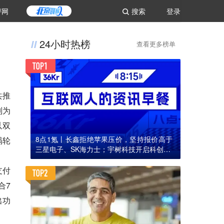
评网
搜索
登录
24小时热榜
查看更多榜单
共推
别为
以双
8点1氪丨长鑫拒绝苹果压价，坚持报价高于
涡轮
三星电子、SK海力士；宇树科技开启科创板I
PO初步询价；韩国宣布进入“国家灾难状态”
支付
合7
出功