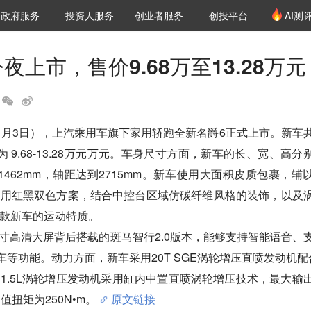
创投发布
项目推荐
核心服务
LP源计划
政府服务
投资人服务
创业者服务
创投平台
AI测
36氪Pro
VClub
VClub投资机构库
创投氪堂
城市之窗
投资机构职位推介
企业入驻
投资人认证
夜上市，售价9.68万至13.28万元
1月3日），上汽乘用车旗下家用轿跑全新名爵6正式上市。新车
 9.68-13.28万元万元。车身尺寸方面，新车的长、宽、高分
m、1462mm，轴距达到2715mm。新车使用大面积皮质包裹，辅
采用红黑双色方案，结合中控台区域仿碳纤维风格的装饰，以及
款新车的运动特质。

1英寸高清大屏背后搭载的斑马智行2.0版本，能够支持智能语音、
车等功能。动力方面，新车采用20T SGE涡轮增压直喷发动机配
1.5L涡轮增压发动机采用缸内中置直喷涡轮增压技术，最大输
值扭矩为250N•m。
原文链接