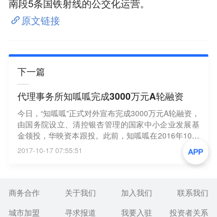
南段5条国铁射线的公交化运营。
原文链接
下一篇
代理事务所知呱呱完成3000万元A轮融资
今日，“知呱呱”正式对外宣布完成3000万元A轮融资，
由国务院设立、清控银杏管理的国家中小企业发展基
金领投，华映资本跟投。此前，知呱呱在2016年10月
获得清华启迪领投，天翼资本、方信资本跟投的Pre-A
2017-10-17 07:55:51
轮融资，并在同年12月获得优客工场的战略投资。而
本轮融资将主要用于知呱呱PC端及移动端平台系统研
发与运营，人才引进与团队扩建，品牌的全面提升，
全球业务及网络布局等方面。“知呱呱”成立于2015年9
商务合作
关于我们
加入我们
联系我们
月份，从代理服务做起，主要有专利、商标、版权
城市加盟
寻求报道
我要入驻
投资者关系
等，目标定位是中小企业客户。