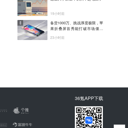
19小时前
备货1000万、挑战厚度极限，苹
果折叠屏首秀能打破市场僵局
吗？
23小时前
36氪APP下载