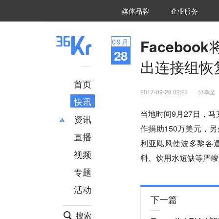
36氪Auto
数字时氪
企业号
未来消费
智能涌现
未来城市
启动Power on
媒体品牌
企业服务
企服点评
36氪出海
36氪研究院
潮生TIDE
36氪企服点评
36Kr研究院
36氪财经
职场bonus
36碳
后浪研究所
36Kr创新咨询
暗涌Waves
硬氪
氪睿研究院
Facebo
09
月
28
出连接组恢
首页
2017-09-28 02:24
分享至
快讯
当地时间9月27日，马
资讯
作捐助150万美元，
直播
最新
推荐
利亚飓风使波多黎各
创投
财经
视频
料、饮用水短缺等严峻形
汽车
AI
专题
科技
项目推荐
活动
专精特新
安徽
下一篇
搜索