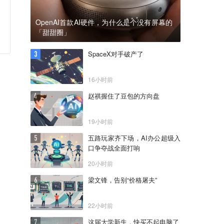
OpenAI首款AI硬件，为什么是个没有屏幕的
「甜甜圈」
SpaceX对手破产了
16小时前
赵祺握住了豆包的方向盘
19小时前
五路玩家齐下场，AI办公超级入
口争夺战全面打响
20小时前
梁文锋，告别“价格屠夫”
22小时前
这届大学新生，快买不起电脑了