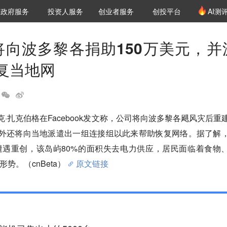
创投发布
项目推荐
核心服务
LP源计划
政府服务
投资人服务
创业者服务
创投平台
AI测
36氪Pro
VClub
VClub投资机构库
创投氪堂
城市之窗
投资机构职位推介
企业入驻
投资人认证
ok将向波多黎各捐助150万美元，并
复当地网
克·扎克伯格在Facebook发文称，公司将向波多黎各飓风灾后重
另外还将向当地派遣出一组连接组以此来帮助恢复网络。据了解
遭遇重创，该岛屿80%的面积失去电力供应，居民面临着食物
势。（cnBeta）
原文链接