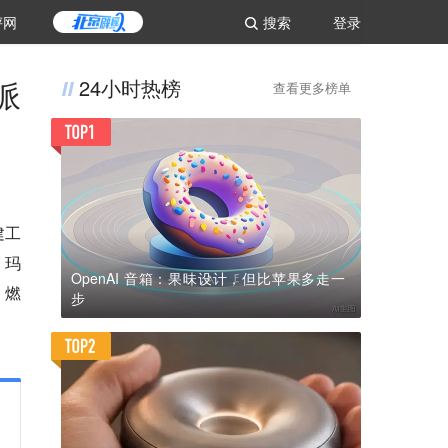
评网
搜索
登录
派
24小时热榜
查看更多榜单
建工
，玛
OpenAI 音箱：果味设计，但比苹果多走一
、燃
步