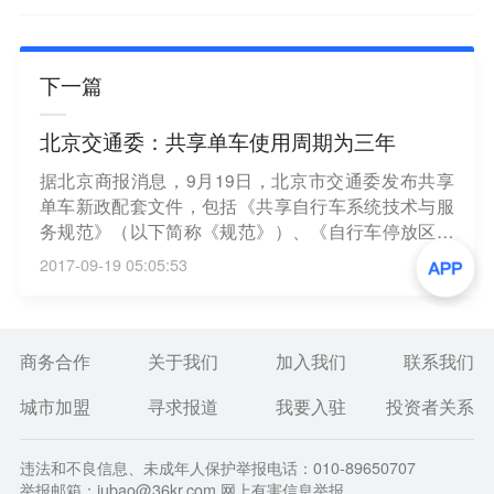
下一篇
北京交通委：共享单车使用周期为三年
据北京商报消息，9月19日，北京市交通委发布共享
单车新政配套文件，包括《共享自行车系统技术与服
务规范》（以下简称《规范》）、《自行车停放区设
置技术导则》等两个政策文件。本次发布明确了共享
2017-09-19 05:05:53
单车使用周期为三年。为保障车辆安全及市场秩序。
《规范》要求每辆车应在车架前管处打永久性标记(钢
印)，且钢印清晰，编码具有惟一性。共享自行车一般
投放使用三年应更新或报废。
商务合作
关于我们
加入我们
联系我们
城市加盟
寻求报道
我要入驻
投资者关系
违法和不良信息、未成年人保护举报电话：010-89650707
举报邮箱：jubao@36kr.com 网上有害信息举报