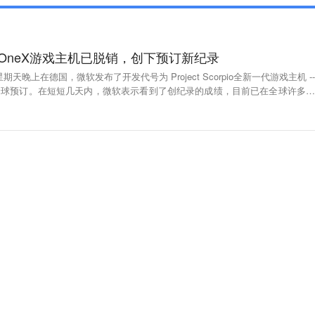
x OneX游戏主机已脱销，创下预订新纪录
期天晚上在德国，微软发布了开发代号为 Project Scorpio全新一代游戏主机 --
推出了全球预订。在短短几天内，微软表示看到了创纪录的成绩，目前已在全球许多国
受Xbox预订的头五天Xbox One X Project Scorpio版本游戏机比以前任
是有史以来最快售罄的Xbox。