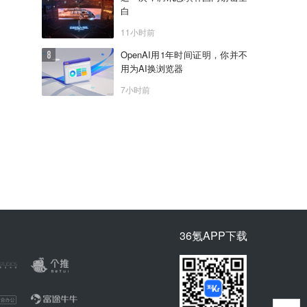
白
11小时前
OpenAI用1年时间证明，你并不
用为AI换浏览器
7小时前
36氪APP下载