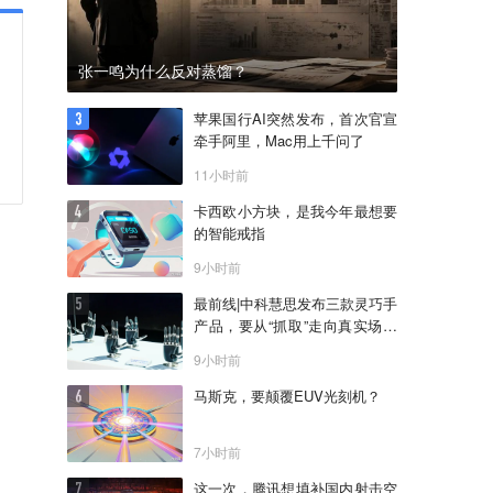
张一鸣为什么反对蒸馏？
苹果国行AI突然发布，首次官宣
牵手阿里，Mac用上千问了
11小时前
卡西欧小方块，是我今年最想要
的智能戒指
9小时前
最前线|中科慧思发布三款灵巧手
产品，要从“抓取”走向真实场景
作业
9小时前
马斯克，要颠覆EUV光刻机？
7小时前
这一次，腾讯想填补国内射击空