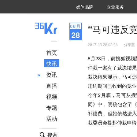
36氪Auto
数字时氪
企业号
未来消费
智能涌现
未来城市
启动Power on
媒体品牌
企业服务
企服点评
36氪出海
36氪研究院
潮生TIDE
36氪企服点评
36Kr研究院
36氪财经
职场bonus
36碳
后浪研究所
36Kr创新咨询
暗涌Waves
硬氪
氪睿研究院
“马可违反
08
月
28
2017-08-28 02:28
分享至
首页
8月28日，前搜狐视
快讯
仲裁一案有了裁决结果
资讯
裁决结果显示，马可
直播
最新
推荐
违约期间已收到的竞业
创投
财经
今年2月底，马可从
视频
汽车
AI
同》中，明确包含了
专题
科技
项目推荐
补偿费，但她依然进
活动
专精特新
安徽
裁委员会提起仲裁申请
搜索