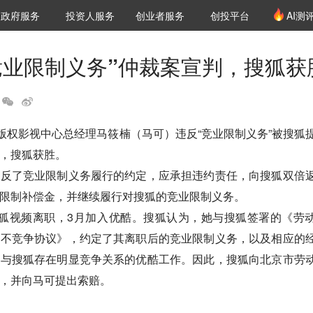
创投发布
项目推荐
核心服务
LP源计划
政府服务
投资人服务
创业者服务
创投平台
AI测
36氪Pro
VClub
VClub投资机构库
创投氪堂
城市之窗
投资机构职位推介
企业入驻
投资人认证
竞业限制义务”仲裁案宣判，搜狐获
频版权影视中心总经理马筱楠（马可）违反“竞业限制义务”被搜狐
，搜狐获胜。

违反了竞业限制义务履行的约定，应承担违约责任，向搜狐双倍
限制补偿金，并继续履行对搜狐的竞业限制义务。

搜狐视频离职，3月加入优酷。搜狐认为，她与搜狐签署的《劳
《不竞争协议》，约定了其离职后的竞业限制义务，以及相应的
入与搜狐存在明显竞争关系的优酷工作。因此，搜狐向北京市劳
，并向马可提出索赔。