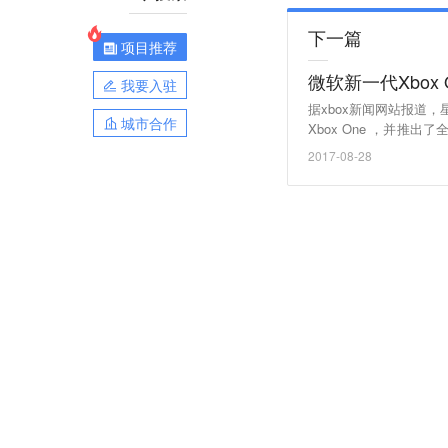
下一篇
项目推荐
微软新一代Xbo
我要入驻
据xbox新闻网站报道，星
城市合作
Xbox One ，并
家销售。微软在该网站称，在接
2017-08-28
何一款Xbox卖得都快，