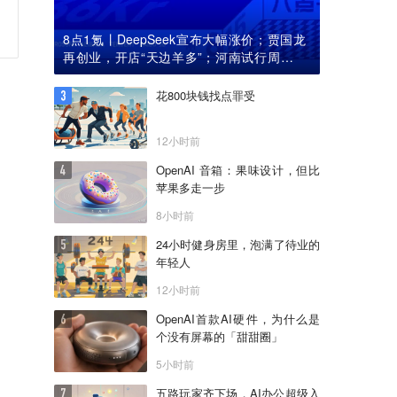
8点1氪丨DeepSeek宣布大幅涨价；贾国龙
再创业，开店“天边羊多”；河南试行周五下
午弹性离岗
花800块钱找点罪受
12小时前
OpenAI 音箱：果味设计，但比
苹果多走一步
8小时前
24小时健身房里，泡满了待业的
年轻人
12小时前
OpenAI首款AI硬件，为什么是
个没有屏幕的「甜甜圈」
5小时前
五路玩家齐下场，AI办公超级入