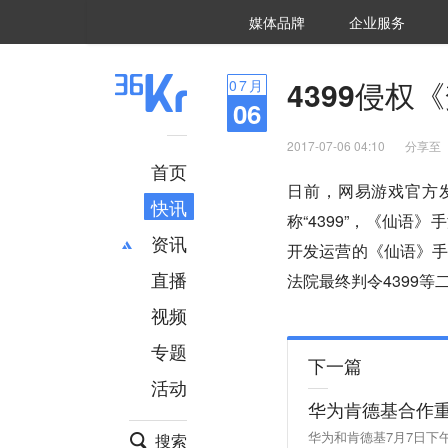
36氪Auto
数字时氪
企业号
未来消费
智能涌现
未来城市
启动Power on
媒体品牌
企业服务
企服点评
36氪出海
36氪研究院
潮生TIDE
36氪企服点评
36Kr研究院
36氪财经
职场bonus
36碳
后浪研究所
36Kr创新咨询
暗涌Waves
硬氪
氪睿研究院
4399侵权
07
月
06
2017-07-06 04:10
分享至
首页
日前，网易游戏官方
快讯
称“4399”，《仙语
资讯
开发运营的《仙语》
直播
最新
推荐
法院最终判令4399等
创投
财经
视频
汽车
AI
专题
科技
项目推荐
下一篇
活动
专精特新
安徽
华为肯德基合作
华为和肯德基7月7日下
搜索