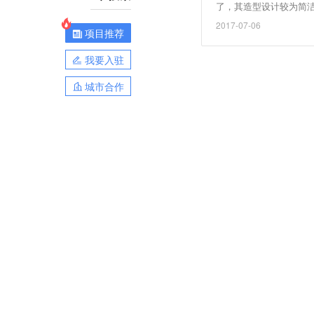
了，其造型设计较为简洁
置方面将采用5寸720p屏
2017-07-06
项目推荐
Ah电池。
我要入驻
城市合作