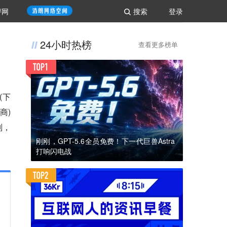
评网
搜索
登录
24小时热榜
查看更多榜单
(下
商)
判，
刚刚，GPT-5.6全员免费！下一代巨兽Astra
打响闪电战