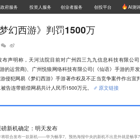
创投发布
项目推荐
核心服务
LP源计划
政府服务
投资人服务
创业者服务
创投平台
AI测
36氪Pro
VClub
VClub投资机构库
创投氪堂
城市之窗
投资机构职位推介
企业入驻
投资人认证
《梦幻西游》判罚1500万
发布声明称，天河法院目前对广州四三九九信息科技有限公司
》手游的运营商)、广州悦狼网络科技有限公司(《仙语》手游的开发
手游侵犯网易《梦幻西游》手游著作权及不正当竞争案件作出宣
二被告连带赔偿网易共计人民币1500万元。
原文链接
重磅新机确定：明天发布
午将联合发布一款新机——华为畅享7。预热海报中央的新机不出意外就是畅享7