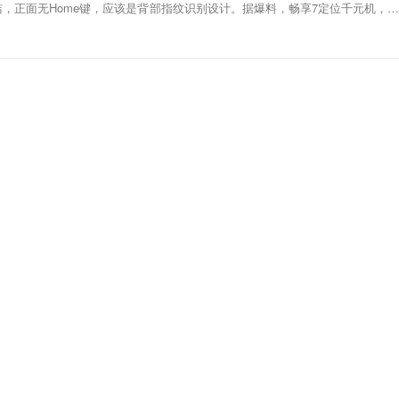
，正面无Home键，应该是背部指纹识别设计。据爆料，畅享7定位千元机，配
幕，搭载骁龙425处理器，3GB内存，500万+1300万像素摄像头，内置3020m