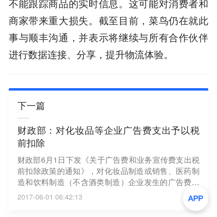
不能跟踪商品的实时信息。这可能对消费者和
商家带来重大损失。截至目前，菜鸟仍在就此
事与顺丰沟通，并表示将继续与所有合作伙伴
进行数据连接、分享，提升物流体验。
下一篇
财政部：对化妆品等企业广告费支出予以税
前扣除
财政部6月1日下发《关于广告费和业务宣传费支出税
前扣除政策的通知》，对化妆品制造或销售、医药制
造和饮料制造（不含酒类制造）企业发生的广告费和
业务宣传费支出，不超过当年销售（营业）收入30%
2017-06-01 06:42:13
的部分，准予扣除；超过部分，准予在以后纳税年度
结转扣除。通知规定，对签订广告费和业务宣传费分