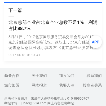
下一篇
北京总部企业占北京企业总数不足1%，利润
占比88.7%
5月31日，2017北京国际服务贸易交易会举办2017北
京总部经济国际高峰论坛。论坛上，北京市经济社会
调查总队总队长魏小真发布《北京总部经济发展状
况》报告。截至目前，北京市共有总部企业4007家，
2017-06-01 01:31:41
占北京企业总数不足1%，不过，资产占比达86.9%、
营业收入占比达67.8%、实现利润占比88.7%。从影
响力看，4007家总部企业中，世界500强企业58家、
跨国公司地区总部164家、国高新企业1220家。
商务合作
关于我们
加入我们
联系我们
城市加盟
寻求报道
我要入驻
投资者关系
违法和不良信息、未成年人保护举报电话：010-89650707
举报邮箱：jubao@36kr.com 网上有害信息举报