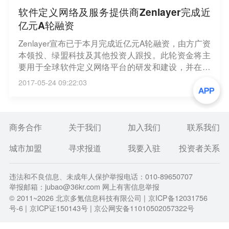
软件定义网络及服务提供商Zenlayer完成近
亿元A轮融资
Zenlayer宣布已于本月完成近亿元A轮融资，由方广资
本领投、绿盟科技及其他投资人跟投。此轮资金将主
要用于全球软件定义网络平台的研发和建设，并在现
有全球60多个数据中心的基础上，进一步扩大规模和
2017-05-24 09:22:03
覆盖 。据了解，Zenlayer是下一代全球软件定义网络
及服务提供商，致力于提供简单透明的服务，连接企
业、用户与云，通过其裸机云，云连接和边缘计算帮
助企业快速部署和管理全球IT资源。
商务合作
关于我们
加入我们
联系我们
城市加盟
寻求报道
我要入驻
投资者关系
违法和不良信息、未成年人保护举报电话：010-89650707
举报邮箱：jubao@36kr.com 网上有害信息举报
© 2011~
2026
北京多氪信息科技有限公司 |
京ICP备12031756
号-6
|
京ICP证150143号
| 京公网安备11010502057322号