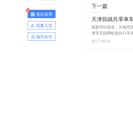
下一篇
项目推荐
天津拟就共享单车
我要入驻
据新华社报道，为规范
津市互联网租赁自行车
城市合作
截止日期为5月7日。
2017-04-24
机构，应当具备与其管
员，每1万辆互联网租
订服务协议，明确车辆
准等，鼓励为使用者购
押金不得挪用；针对使