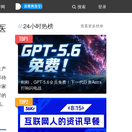
评网
搜索
登录
医
24小时热榜
查看更多榜单
生产
等待
刚刚，GPT-5.6全员免费！下一代巨兽Astra
学家
打响闪电战
宰的
品。