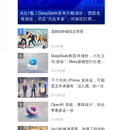
8点1氪丨DeepSeek宣布大幅涨价；贾国龙
再创业，开店“天边羊多”；河南试行周五下
午弹性离岗
花800块钱找点罪受
9小时前
DeepSeek刚宣布涨价，小扎立
马“拼命”：Meta新模型打出更低
骨折价，但要一点“数据税”
23小时前
下个月的 iPhone 发布会，可能
是五年来最有「活人感」的一次
21小时前
OpenAI 音箱：果味设计，但比
苹果多走一步
5小时前
24小时健身房里，泡满了待业的