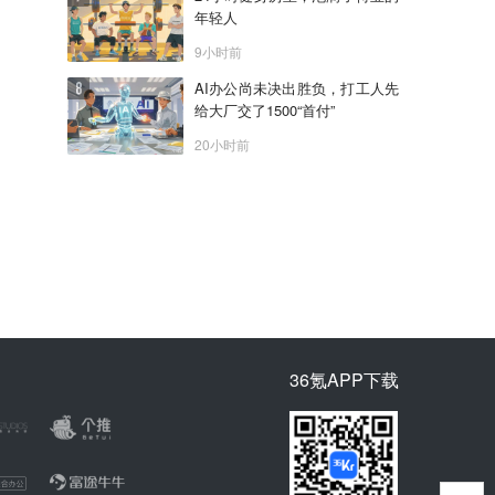
年轻人
9小时前
AI办公尚未决出胜负，打工人先
给大厂交了1500“首付”
20小时前
36氪APP下载