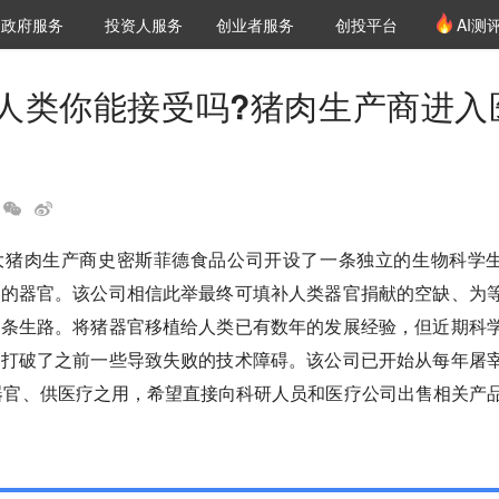
创投发布
项目推荐
核心服务
LP源计划
政府服务
投资人服务
创业者服务
创投平台
AI测
36氪Pro
VClub
VClub投资机构库
创投氪堂
城市之窗
投资机构职位推介
企业入驻
投资人认证
人类你能接受吗?猪肉生产商进入
大猪肉生产商史密斯菲德食品公司开设了一条独立的生物科学
猪的器官。该公司相信此举最终可填补人类器官捐献的空缺、为
一条生路。将猪器官移植给人类已有数年的发展经验，但近期科
，打破了之前一些导致失败的技术障碍。该公司已开始从每年屠
集器官、供医疗之用，希望直接向科研人员和医疗公司出售相关产