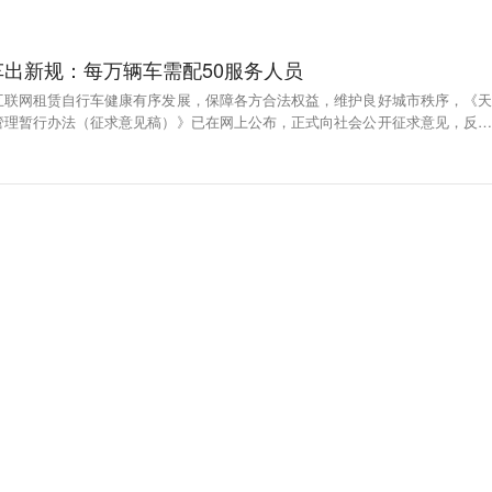
出新规：每万辆车需配50服务人员
互联网租赁自行车健康有序发展，保障各方合法权益，维护良好城市秩序，《天
管理暂行办法（征求意见稿）》已在网上公布，正式向社会公开征求意见，反馈
暂行办法规定，在天津市提供互联网自行车租赁服务的企业，应在天津市设立服务
理需要相适应的线上线下服务能力、固定办公场所、运维技术人员及企业管理人
赁自行车配备不低于50名服务人员；对使用者利用网络进行实名制注册登记并签
提供者与使用者相互承担的法律责任；制定企业对事故赔偿速看机制、流程、标
买一定赔偿额度的事故保险；收取押金的，须在银行设立押金专用账户，使用者
用者制定安全骑行规范、停放守则、文明用车奖惩及个人信用评价体系。