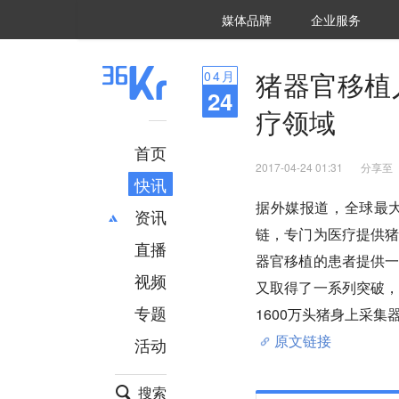
36氪Auto
数字时氪
企业号
未来消费
智能涌现
未来城市
启动Power on
媒体品牌
企业服务
企服点评
36氪出海
36氪研究院
潮生TIDE
36氪企服点评
36Kr研究院
36氪财经
职场bonus
36碳
后浪研究所
36Kr创新咨询
暗涌Waves
硬氪
氪睿研究院
猪器官移植
04
月
24
疗领域
首页
2017-04-24 01:31
分享至
快讯
据外媒报道，全球最
资讯
链，专门为医疗提供
直播
最新
推荐
器官移植的患者提供
创投
财经
视频
又取得了一系列突破
汽车
AI
专题
1600万头猪身上采
科技
项目推荐
原文链接
活动
专精特新
安徽
搜索