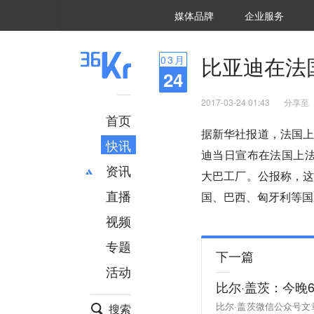
36氪Auto
数字时氪
企业号
未来消费
智能涌现
未来城市
启动Power on
媒体品牌
企业服务
企服点评
36氪出海
36氪研究院
潮生TIDE
36氪企服点评
36Kr研究院
36氪财经
职场bonus
36碳
后浪研究所
36Kr创新咨询
暗涌Waves
硬氪
氪睿研究院
比亚迪在法
03
月
24
2017-03-24 01:43
分享至
首页
据新华社报道，法国上
快讯
迪当日宣布在法国上法
资讯
大巴工厂。公报称，
直播
最新
推荐
国、巴西、匈牙利等国
创投
财经
视频
汽车
AI
专题
科技
项目推荐
下一篇
活动
专精特新
安徽
比尔·盖茨：今晚
比尔·盖茨微信公众号文章
搜索