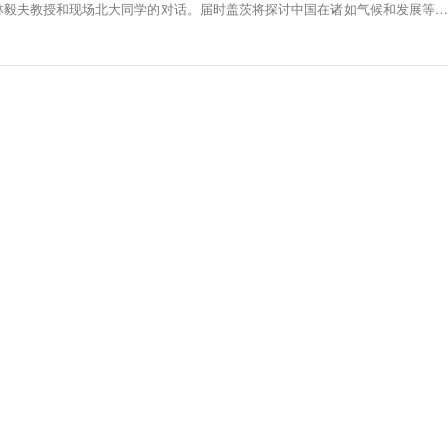
林毅夫教授和现场北大同学的对话。届时盖茨将探讨中国在诸如气候和发展等全
的作用。文章称，盖茨和北大有很多渊源。比如，20多年前，第一次造访北京大
被北大授予荣誉校董称号等。