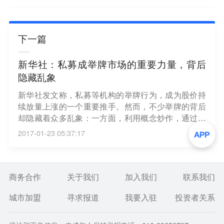
下一篇
新华社：私募成举牌市场的重要力量，背后
隐藏乱象
新华社发文称，私募等机构的举牌行为，成为股价持
续放量上涨的一个重要推手。然而，不少举牌的背后
却隐藏着众多乱象：一方面，利用概念炒作，通过一
系列资本游戏来做大市值，然后拉高股价；另一方
2017-01-23 05:37:17
面，私募或产业资本大手笔接盘，助力股东清仓式减
持。此外，也有通过大量增持成为公司重要股东，在
公司重大重组环节，获得与大股东或重组方谈判的筹
码。
商务合作
关于我们
加入我们
联系我们
城市加盟
寻求报道
我要入驻
投资者关系