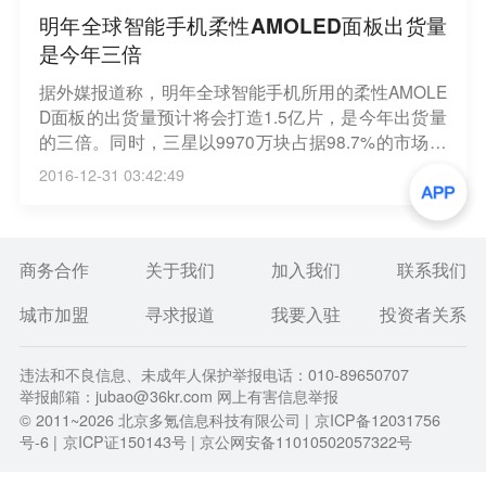
明年全球智能手机柔性AMOLED面板出货量
是今年三倍
据外媒报道称，明年全球智能手机所用的柔性AMOLE
D面板的出货量预计将会打造1.5亿片，是今年出货量
的三倍。同时，三星以9970万块占据98.7%的市场份
额，市场霸主地位无人撼动 。据消息了解，苹果将在
2016-12-31 03:42:49
明年5.8英寸iPhone机型采用柔性AMOLED屏幕，以及
搭载低温多晶硅薄膜晶体管液晶面板的4.7英寸/5.5英
寸iPhone机型，提高了柔性AMOLED面板的供应需
求。不过，中国手机几大厂商也在准备明年发布采用
商务合作
关于我们
加入我们
联系我们
柔性AMOLED面板的智能机。
城市加盟
寻求报道
我要入驻
投资者关系
违法和不良信息、未成年人保护举报电话：010-89650707
举报邮箱：jubao@36kr.com 网上有害信息举报
© 2011~
2026
北京多氪信息科技有限公司 |
京ICP备12031756
号-6
|
京ICP证150143号
| 京公网安备11010502057322号