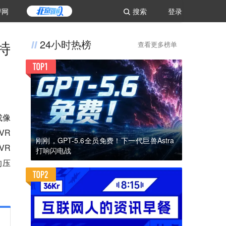
评网
搜索
登录
特
24小时热榜
查看更多榜单
成像
VR
刚刚，GPT-5.6全员免费！下一代巨兽Astra
VR
打响闪电战
的压