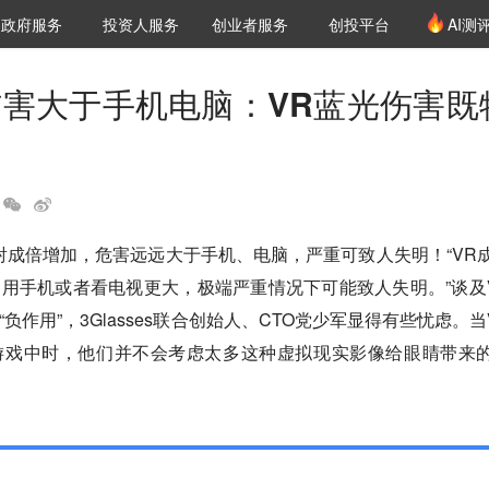
创投发布
项目推荐
核心服务
LP源计划
政府服务
投资人服务
创业者服务
创投平台
AI测
36氪Pro
VClub
VClub投资机构库
创投氪堂
城市之窗
投资机构职位推介
企业入驻
投资人认证
伤害大于手机电脑：VR蓝光伤害既
射成倍增加，危害远远大于手机、电脑，严重可致人失明！“VR
用手机或者看电视更大，极端严重情况下可能致人失明。”谈及
负作用”，3Glasses联合创始人、CTO党少军显得有些忧虑。当
游戏中时，他们并不会考虑太多这种虚拟现实影像给眼睛带来