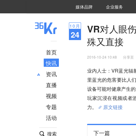
36氪Auto
数字时氪
企业号
未来消费
智能涌现
未来城市
启动Power on
媒体品牌
企业服务
企服点评
36氪出海
36氪研究院
潮生TIDE
36氪企服点评
36Kr研究院
36氪财经
职场bonus
36碳
后浪研究所
36Kr创新咨询
暗涌Waves
硬氪
氪睿研究院
VR对人眼
10
月
24
殊又直接
首页
2016-10-24 10:48
分享至
快讯
业内人士：VR蓝光辐
资讯
里蓝光的危害要比人们
直播
最新
推荐
设备可能对健康产生的“
创投
财经
视频
玩家沉浸在视频或者
汽车
AI
专题
力。
原文链接
科技
项目推荐
活动
专精特新
安徽
下一篇
搜索