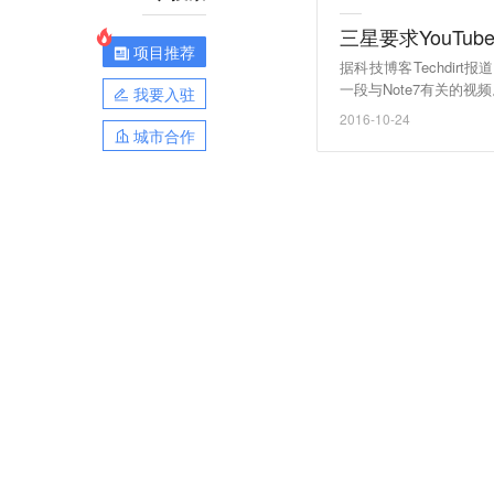
三星要求YouTu
项目推荐
据科技博客Techdir
一段与Note7有关的视
我要入驻
e7手机。三星认为该视频
2016-10-24
为三星无权要求其删除
城市合作