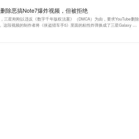
be删除恶搞Note7爆炸视频，但被拒绝
t报道，三星刚刚以违反《数字千年版权法案》（DMCA）为由，要求YouTube删除
频。这段视频的制作者将《侠盗猎车手5》里面的粘性炸弹换成了三星Galaxy Not
侵犯其版权，因此要求YouTube删除。YouTube在对视频内容进行评估后，认
该视频。而这段视频的制作者也表示，他并没有与三星就此事进行过任何联系。