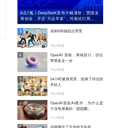
8点1氪丨DeepSeek宣布大幅涨价；贾国龙
再创业，开店“天边羊多”；河南试行周五下
午弹性离岗
花800块钱找点罪受
18小时前
OpenAI 音箱：果味设计，但比
苹果多走一步
14小时前
24小时健身房里，泡满了待业的
年轻人
18小时前
OpenAI首款AI硬件，为什么是
个没有屏幕的「甜甜圈」
11小时前
赵祺握住了豆包的方向盘