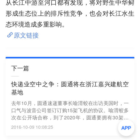
从长江中游至河口都有发现，将对野生中华鲟
形成生态位上的排斥性竞争，也会对长江水生
态环境造成多重影响。
原文链接
下一篇
快递业空中之争：圆通将在浙江嘉兴建航空
基地
去年10月，圆通速递董事长喻渭蛟在出访美国时，一
口气与波音公司签订订购15架飞机的协议。喻渭蛟多
次在公开场合称，到了2020年，圆通要拥有30架飞
机。飞机有了，但是航空战略怎么走？是否会像顺丰
2016-10-09 10:08:25
一样建设航空基地，圆通一直没有明确表态。直到近
日喻渭蛟接受《21CBR》采访时，圆通航空的战略“谜