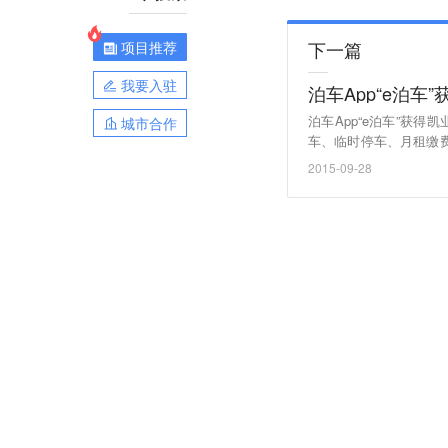
下一篇
项目推荐
我要入驻
泊车App“e泊
泊车App“e泊车”获
城市合作
车、临时停车、月租缴费
位于成都。
2015-09-28