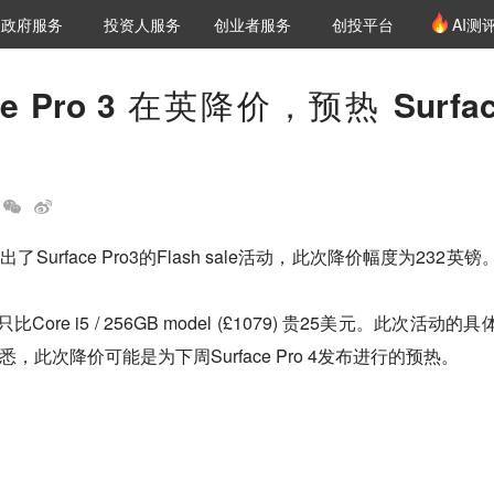
创投发布
项目推荐
核心服务
LP源计划
政府服务
投资人服务
创业者服务
创投平台
AI测
36氪Pro
VClub
VClub投资机构库
创投氪堂
城市之窗
投资机构职位推介
企业入驻
投资人认证
ce Pro 3 在英降价，预热 Surfa
urface Pro3的Flash sale活动，此次降价幅度为232英镑
56GB只比Core i5 / 256GB model (£1079) 贵25美元。此次活动的
此次降价可能是为下周Surface Pro 4发布进行的预热。
