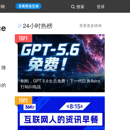
评网
搜索
登录
ce
24小时热榜
查看更多榜单
。降
刚刚，GPT-5.6全员免费！下一代巨兽Astra
具体的
打响闪电战