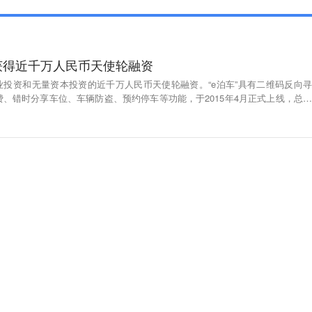
车”获得近千万人民币天使轮融资
得凯业投资和无量资本投资的近千万人民币天使轮融资。“e泊车”具有二维码反向寻
、错时分享车位、车辆防盗、预约停车等功能，于2015年4月正式上线，总部