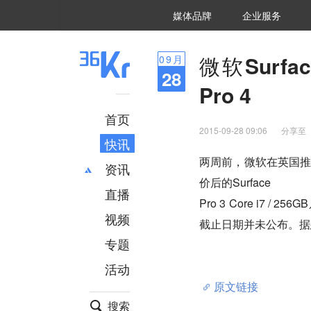
36氪Auto
数字时氪
企业号
未来消费
智能涌现
未来城市
启动Power on
媒体品牌
企业服务
企服点评
36氪出海
36氪研究院
潮生TIDE
36氪企服点评
36Kr研究院
36氪财经
职场bonus
36碳
后浪研究所
36Kr创新咨询
暗涌Waves
硬氪
氪睿研究院
微软Surfa
09
月
28
Pro 4
首页
2015-09-28 09:06
分享至
快讯
两周前，微软在英国推出了S
资讯
价后的Surface

直播
最新
推荐
Pro 3 Core i7 / 2
创投
财经
视频
截止日期并未公布。据悉，
汽车
AI
专题
科技
项目推荐
活动
专精特新
安徽
原文链接
搜索