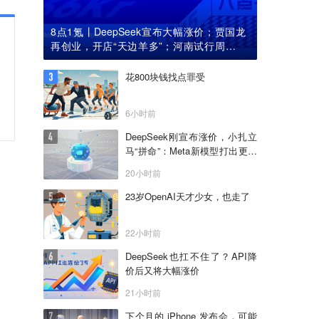
8点1氪丨DeepSeek宣布大幅涨价；贾国龙
再创业，开店“天边羊多”；河南试行周五下
午弹性离岗
花800块钱找点罪受
6小时前
DeepSeek刚宣布涨价，小扎立
马“拼命”：Meta新模型打出更低
骨折价，但要一点“数据税”
20小时前
23岁OpenAI天才少女，也走了
22小时前
DeepSeek也扛不住了？API降
价后又将大幅涨价
21小时前
下个月的 iPhone 发布会，可能