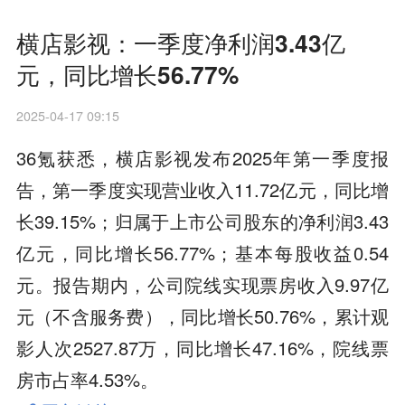
横店影视：一季度净利润3.43亿
元，同比增长56.77%
2025-04-17 09:15
36氪获悉，横店影视发布2025年第一季度报
告，第一季度实现营业收入11.72亿元，同比增
长39.15%；归属于上市公司股东的净利润3.43
亿元，同比增长56.77%；基本每股收益0.54
元。报告期内，公司院线实现票房收入9.97亿
元（不含服务费），同比增长50.76%，累计观
影人次2527.87万，同比增长47.16%，院线票
房市占率4.53%。