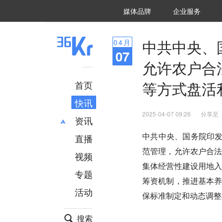
36氪Auto
数字时氪
企业号
未来消费
智能涌现
未来城市
启动Power on
媒体品牌
企业服务
企服点评
36氪出海
36氪研究院
潮生TIDE
36氪企服点评
36Kr研究院
36氪财经
职场bonus
36碳
后浪研究所
36Kr创新咨询
暗涌Waves
硬氪
氪睿研究院
中共中央、
04
月
07
允许农户合
等方式盘活
首页
快讯
2025-04-07 09:26
分享至
资讯
中共中央、国务院印发
直播
最新
推荐
范管理，允许农户合
创投
财经
视频
集体经营性建设用地
汽车
AI
专题
科技
项目推荐
筹资机制，推进基本
活动
专精特新
安徽
保标准制定和动态调整
搜索