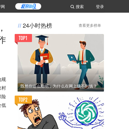
评网
搜索
登录
，
24小时热榜
查看更多榜单
作
地规
既然你这么聪明，为什么在网上赚不到钱？
农村
保险
全低