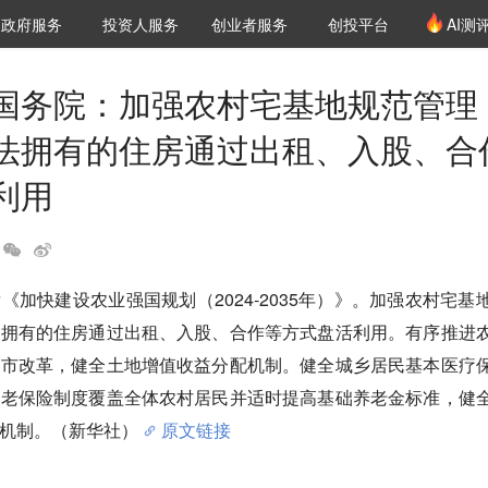
创投发布
项目推荐
核心服务
LP源计划
政府服务
投资人服务
创业者服务
创投平台
AI测
36氪Pro
VClub
VClub投资机构库
创投氪堂
城市之窗
投资机构职位推介
企业入驻
投资人认证
国务院：加强农村宅基地规范管理
法拥有的住房通过出租、入股、合
利用
《加快建设农业强国规划（2024-2035年）》。加强农村宅基
法拥有的住房通过出租、入股、合作等方式盘活利用。有序推进
入市改革，健全土地增值收益分配机制。健全城乡居民基本医疗
养老保险制度覆盖全体农村居民并适时提高基础养老金标准，健
机制。（新华社）
原文链接