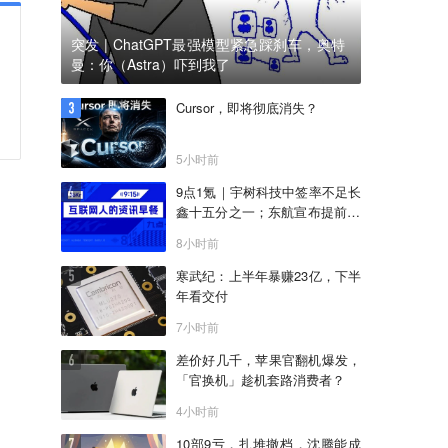
突发 | ChatGPT最强模型紧急踩刹车，奥特
曼：你（Astra）吓到我了
Cursor，即将彻底消失？
5小时前
9点1氪｜宇树科技中签率不足长
鑫十五分之一；东航宣布提前14
天可免费退改票；雪佛兰将停止
8小时前
在华销售
寒武纪：上半年暴赚23亿，下半
年看交付
7小时前
差价好几千，苹果官翻机爆发，
「官换机」趁机套路消费者？
4小时前
10部9亏，扎堆撤档，沈腾能成