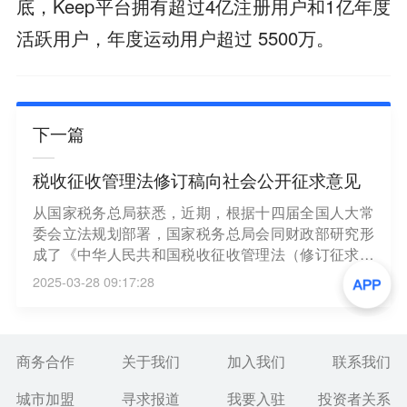
底，Keep平台拥有超过4亿注册用户和1亿年度
活跃用户，年度运动用户超过 5500万。
下一篇
税收征收管理法修订稿向社会公开征求意见
从国家税务总局获悉，近期，根据十四届全国人大常
委会立法规划部署，国家税务总局会同财政部研究形
成了《中华人民共和国税收征收管理法（修订征求意
见稿）》，于3月28日向社会公开征求意见。征求意
2025-03-28 09:17:28
见稿进一步落实税收法定原则，巩固和拓展税收改革
成果，更好维护纳税人合法权益和引导税法遵从，为
广大经营主体特别是合规经营的纳税人营造更加法治
公平的税收营商环境。（新华社）
商务合作
关于我们
加入我们
联系我们
城市加盟
寻求报道
我要入驻
投资者关系