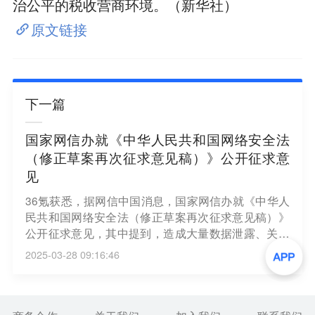
治公平的税收营商环境。（新华社）
原文链接
下一篇
国家网信办就《中华人民共和国网络安全法
（修正草案再次征求意见稿）》公开征求意
见
36氪获悉，据网信中国消息，国家网信办就《中华人
民共和国网络安全法（修正草案再次征求意见稿）》
公开征求意见，其中提到，造成大量数据泄露、关键
信息基础设施丧失局部功能等严重危害网络安全后果
2025-03-28 09:16:46
的，由有关主管部门处五十万元以上二百万元以下罚
款，并可以责令暂停相关业务、停业整顿、关闭网站
或者应用程序、吊销相关业务许可证或者吊销营业执
照。