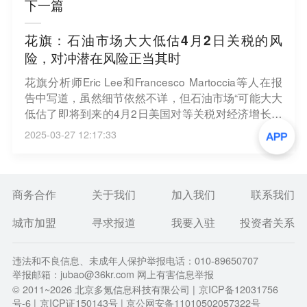
下一篇
花旗：石油市场大大低估4月2日关税的风
险，对冲潜在风险正当其时
花旗分析师Eric Lee和Francesco Martoccia等人在报
告中写道，虽然细节依然不详，但石油市场“可能大大
低估了即将到来的4月2日美国对等关税对经济增长和
大宗商品价格的影响”。该行建议客户利用短线价格上
2025-03-27 12:17:33
涨之机，采取对冲措施以防不利后果，或者针对这一
风险建立敞口。（财联社）
商务合作
关于我们
加入我们
联系我们
城市加盟
寻求报道
我要入驻
投资者关系
违法和不良信息、未成年人保护举报电话：010-89650707
举报邮箱：jubao@36kr.com 网上有害信息举报
© 2011~
2026
北京多氪信息科技有限公司 |
京ICP备12031756
号-6
|
京ICP证150143号
| 京公网安备11010502057322号