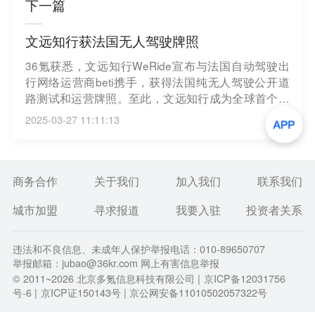
下一篇
文远知行获法国无人驾驶牌照
36氪获悉，文远知行WeRide宣布与法国自动驾驶出
行网络运营商beti携手，获得法国纯无人驾驶公开道
路测试和运营牌照。至此，文远知行成为全球首个、
也是迄今唯一一个同时拥有中国、阿联酋、新加坡、
2025-03-27 11:11:13
法国、美国五国自动驾驶牌照的科技公司。此次牌照
允许文远知行自动驾驶小巴以40km/h的时速开展运营
活动，这是法国目前批准的时速最高的纯无人道路测
试和运营牌照。
商务合作
关于我们
加入我们
联系我们
城市加盟
寻求报道
我要入驻
投资者关系
违法和不良信息、未成年人保护举报电话：010-89650707
举报邮箱：jubao@36kr.com 网上有害信息举报
© 2011~
2026
北京多氪信息科技有限公司 |
京ICP备12031756
号-6
|
京ICP证150143号
| 京公网安备11010502057322号