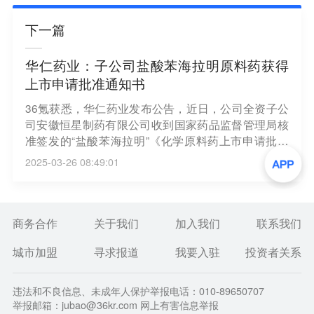
下一篇
华仁药业：子公司盐酸苯海拉明原料药获得
上市申请批准通知书
36氪获悉，华仁药业发布公告，近日，公司全资子公
司安徽恒星制药有限公司收到国家药品监督管理局核
准签发的“盐酸苯海拉明”《化学原料药上市申请批准
通知书》。盐酸苯海拉明为氨基烷基醚类抗组胺药，
2025-03-26 08:49:01
用于皮肤病、晕动症、鼻炎及荨麻疹等，近年来作为
睡眠改善药物而被广泛使用。
商务合作
关于我们
加入我们
联系我们
城市加盟
寻求报道
我要入驻
投资者关系
违法和不良信息、未成年人保护举报电话：010-89650707
举报邮箱：jubao@36kr.com 网上有害信息举报