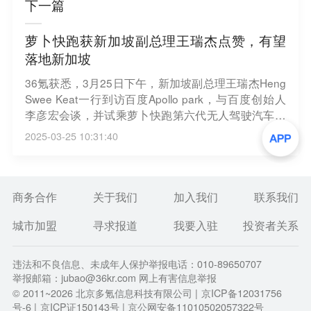
下一篇
萝卜快跑获新加坡副总理王瑞杰点赞，有望
落地新加坡
36氪获悉，3月25日下午，新加坡副总理王瑞杰Heng
Swee Keat一行到访百度Apollo park，与百度创始人
李彦宏会谈，并试乘萝卜快跑第六代无人驾驶汽车。
据媒体报道，王瑞杰副总理在试乘后对萝卜快跑无人
2025-03-25 10:31:40
驾驶车辆的技术和舒适性给出了高度评价，并表示欢
迎萝卜快跑来新加坡。早在今年2月，有报道称，萝
卜快跑正在迪拜、阿布扎比和利雅得等中东城市以及
东南亚地区加强业务团队的发展。落地迪拜之后，新
商务合作
关于我们
加入我们
联系我们
加坡将成为萝卜快跑国际化布局的下一站。
城市加盟
寻求报道
我要入驻
投资者关系
违法和不良信息、未成年人保护举报电话：010-89650707
举报邮箱：jubao@36kr.com 网上有害信息举报
© 2011~
2026
北京多氪信息科技有限公司 |
京ICP备12031756
号-6
|
京ICP证150143号
| 京公网安备11010502057322号