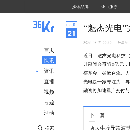
36氪Auto
数字时氪
企业号
未来消费
智能涌现
未来城市
启动Power on
媒体品牌
企业服务
企服点评
36氪出海
36氪研究院
潮生TIDE
36氪企服点评
36Kr研究院
36氪财经
职场bonus
36碳
后浪研究所
36Kr创新咨询
暗涌Waves
硬氪
氪睿研究院
“魅杰光电
03
月
21
2025-03-21 00:30
分享至
首页
近日，魅杰光电科技（
快讯
计融资金额近2亿元
资讯
祺基金、銮阙合添、
直播
最新
推荐
光电是一家专注为半
创投
财经
融资将加速量产交付与
视频
汽车
AI
专题
科技
项目推荐
活动
专精特新
安徽
下一篇
两大牛股异常波
搜索