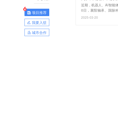
近期，机器人、AI智能
0日，襄阳轴承、国脉科
项目推荐
3%，构成股票交易严重异
2025-03-20
元/股，市值160亿元
我要入驻
在涨幅严重异常期间自然
城市合作