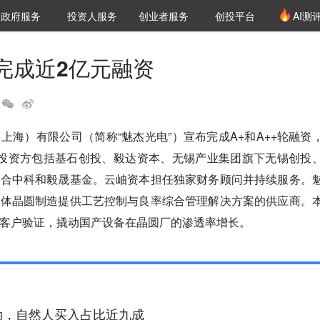
创投发布
项目推荐
核心服务
LP源计划
政府服务
投资人服务
创业者服务
创投平台
AI测
36氪Pro
VClub
VClub投资机构库
创投氪堂
城市之窗
投资机构职位推介
企业入驻
投资人认证
”完成近2亿元融资
上海）有限公司（简称“魅杰光电”）宣布完成A+和A++轮融资
，投资方包括基石创投、毅达资本、无锡产业集团旗下无锡创投
力合中科和毅晟基金。云岫资本担任独家财务顾问并持续服务。
导体晶圆制造提供工艺控制与良率综合管理解决方案的供应商。
客户验证，撬动国产设备在晶圆厂的渗透率增长。
动，自然人买入占比近九成