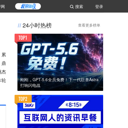
评网
搜索
登录
24小时热榜
查看更多榜单
，累
、鼎
魅杰
刚刚，GPT-5.6全员免费！下一代巨兽Astra
本轮
打响闪电战