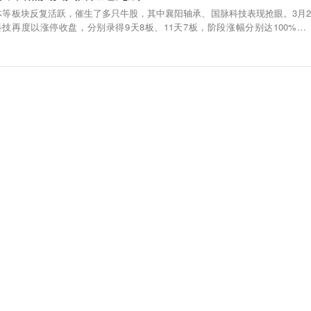
体等板块反复活跃，催生了多只牛股，其中襄阳轴承、国脉科技表现抢眼。3月2
技再度以涨停收盘，分别录得9天8板、11天7板，阶段涨幅分别达100%、9
常波动。其中襄阳轴承最新报收18.9元/股，市值87亿元；国脉科技报收15.88
。当日盘后，深交所披露严重异常波动个股交易明细表，显示襄阳轴承、国脉科技
人买入占比均在85%以上。（证券时报）