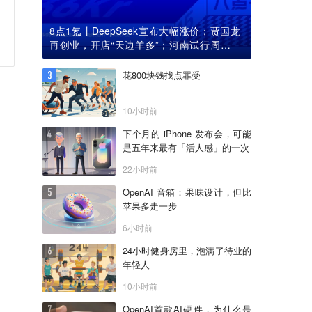
8点1氪丨DeepSeek宣布大幅涨价；贾国龙
再创业，开店“天边羊多”；河南试行周五下
午弹性离岗
花800块钱找点罪受
10小时前
下个月的 iPhone 发布会，可能
是五年来最有「活人感」的一次
22小时前
OpenAI 音箱：果味设计，但比
苹果多走一步
6小时前
24小时健身房里，泡满了待业的
年轻人
10小时前
OpenAI首款AI硬件，为什么是