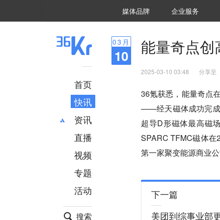
36氪Auto
数字时氪
企业号
未来消费
智能涌现
未来城市
启动Power on
媒体品牌
企业服务
企服点评
36氪出海
36氪研究院
潮生TIDE
36氪企服点评
36Kr研究院
36氪财经
职场bonus
36碳
后浪研究所
36Kr创新咨询
暗涌Waves
硬氪
氪睿研究院
能量奇点创
03
月
10
2025-03-10 03:48
分享至
首页
36氪获悉，能量奇点
快讯
——经天磁体成功完成
资讯
超导D形磁体最高磁
直播
最新
推荐
SPARC TFMC磁体
创投
财经
第一家聚变能源商业公
视频
汽车
AI
专题
科技
项目推荐
活动
专精特新
安徽
下一篇
美团到综事业部更
搜索