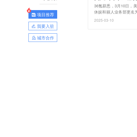
36氪获悉，3月10日
休娱和丽人业务部更名为
项目推荐
展部更名为中小城市发
2025-03-10
我要入驻
城市合作