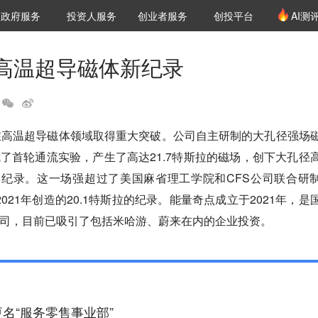
创投发布
项目推荐
核心服务
LP源计划
政府服务
投资人服务
创业者服务
创投平台
AI测
36氪Pro
VClub
VClub投资机构库
创投氪堂
城市之窗
投资机构职位推介
企业入驻
投资人认证
高温超导磁体新纪录
在高温超导磁体领域取得重大突破。公司自主研制的大孔径强场
了首轮通流实验，产生了高达21.7特斯拉的磁场，创下大孔径
场纪录。这一场强超过了美国麻省理工学院和CFS公司联合研
在2021年创造的20.1特斯拉的纪录。能量奇点成立于2021年，是
司，目前已吸引了包括米哈游、蔚来在内的企业投资。
名“服务零售事业部”