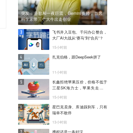
突发：谷歌AI一夜巨震，Gemini换帅，首席
科学家带三个大牛出走创业
飞书并入豆包、千问办公整合，
大厂AI大战从“赛马”到“合兵”？
15小时前
扎克伯格，跟DeepSeek拼了
11小时前
长鑫拒绝苹果压价，价格不低于
三星SK海力士，苹果失去了议
价权
15小时前
星巴克卖身、库迪踩刹车，只有
瑞幸不敢停
13小时前
携程还是一条好汉