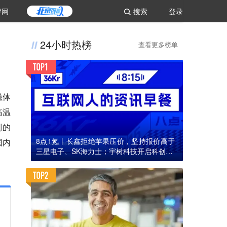
评网
搜索
登录
24小时热榜
查看更多榜单
磁体
高温
制的
8点1氪丨长鑫拒绝苹果压价，坚持报价高于
国内
三星电子、SK海力士；宇树科技开启科创板I
PO初步询价；韩国宣布进入“国家灾难状态”