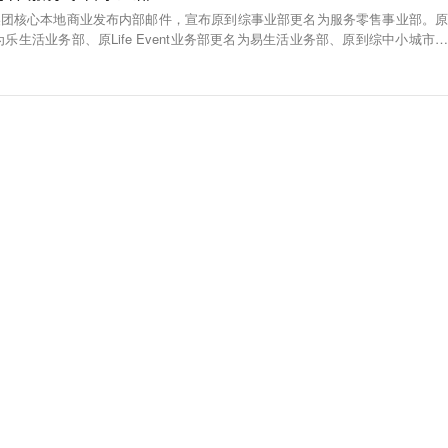
，美团核心本地商业发布内部邮件，宣布原到综事业部更名为服务零售事业部。原
乐生活业务部、原Life Event业务部更名为易生活业务部、原到综中小城市发
展部。