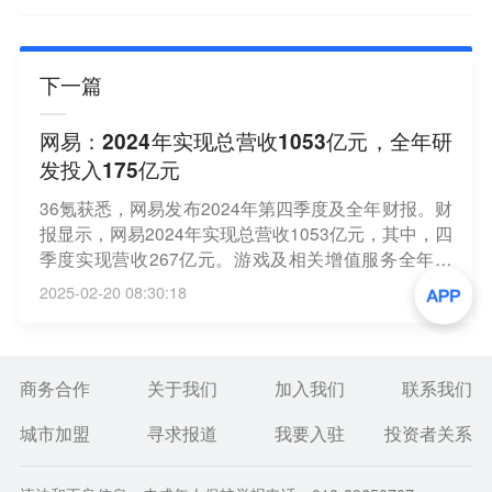
下一篇
网易：2024年实现总营收1053亿元，全年研
发投入175亿元
36氪获悉，网易发布2024年第四季度及全年财报。财
报显示，网易2024年实现总营收1053亿元，其中，四
季度实现营收267亿元。游戏及相关增值服务全年营
收836亿元，四季度营收212亿元。得益于《永劫无
2025-02-20 08:30:18
间》端游、《魔兽世界》《炉石传说》等代理游戏的
突出表现，第四季度端游收入同比增长57%。此外，
网易2024年研发投入175亿元，这也是网易连续第五
年研发投入超百亿。
商务合作
关于我们
加入我们
联系我们
城市加盟
寻求报道
我要入驻
投资者关系