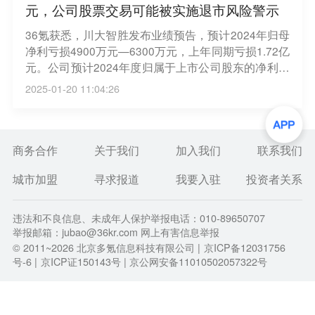
元，公司股票交易可能被实施退市风险警示
36氪获悉，川大智胜发布业绩预告，预计2024年归母
净利亏损4900万元—6300万元，上年同期亏损1.72亿
元。公司预计2024年度归属于上市公司股东的净利润
为负值，且扣除与主营业务无关的业务收入和不具备
2025-01-20 11:04:26
商业实质的收入后的营业收入为1.7亿元—2.1亿元，
根据《深圳证券交易所股票上市规则》第9.3.1条相关
规定，在披露2024年度报告后，公司股票交易可能被
实施退市风险警示（股票简称前冠以“*ST”字样）。
商务合作
关于我们
加入我们
联系我们
城市加盟
寻求报道
我要入驻
投资者关系
违法和不良信息、未成年人保护举报电话：010-89650707
举报邮箱：jubao@36kr.com 网上有害信息举报
© 2011~
2026
北京多氪信息科技有限公司 |
京ICP备12031756
号-6
|
京ICP证150143号
| 京公网安备11010502057322号