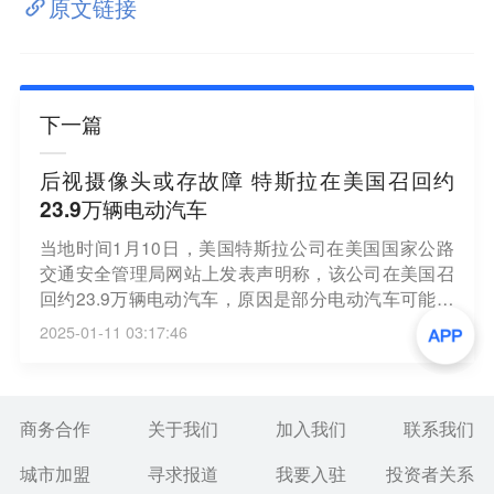
原文链接
下一篇
后视摄像头或存故障 特斯拉在美国召回约
23.9万辆电动汽车
当地时间1月10日，美国特斯拉公司在美国国家公路
交通安全管理局网站上发表声明称，该公司在美国召
回约23.9万辆电动汽车，原因是部分电动汽车可能存
在后视摄像头故障。 根据特斯拉发表的声明，后视摄
2025-01-11 03:17:46
像头发生故障会缩小驾驶员的视野范围，增加车祸风
险。此次召回适用于特斯拉于2024年至2025年间生产
的Model 3和Model S型汽车，以及2023年至2025年
间生产的Model X和Model Y SUV型汽车。根据美国国
商务合作
关于我们
加入我们
联系我们
家公路交通安全管理局追踪的数据，2024年特斯拉在
城市加盟
寻求报道
我要入驻
投资者关系
美国共宣布了16次召回，涉及超过500万辆汽车。