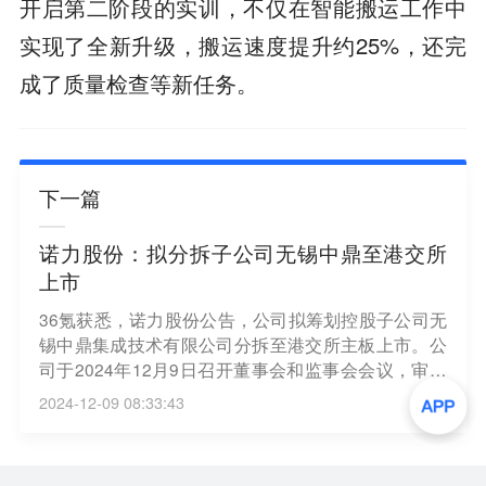
开启第二阶段的实训，不仅在智能搬运工作中
实现了全新升级，搬运速度提升约25%，还完
成了质量检查等新任务。
下一篇
诺力股份：拟分拆子公司无锡中鼎至港交所
上市
36氪获悉，诺力股份公告，公司拟筹划控股子公司无
锡中鼎集成技术有限公司分拆至港交所主板上市。公
司于2024年12月9日召开董事会和监事会会议，审议
通过了相关议案，并授权管理层启动前期筹备工作。
2024-12-09 08:33:43
本次分拆上市旨在进一步整合资源，深化智慧物流系
统业务布局，提升无锡中鼎融资渠道和持续盈利能
力。截至公告披露日，无锡中鼎的股权结构为诺力股