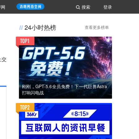
评网
搜索
登录
24小时热榜
查看更多榜单
上交
刚刚，GPT-5.6全员免费！下一代巨兽Astra
打响闪电战