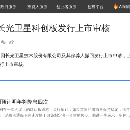
创投发布
项目推荐
核心服务
LP源计划
政府服务
投资人服务
创业者服务
创投平台
AI测
36氪Pro
VClub
VClub投资机构库
创投氪堂
城市之窗
投资机构职位推介
企业入驻
投资人认证
长光卫星科创板发行上市审核
，因长光卫星技术股份有限公司及其保荐人撤回发行上市申请，
行上市审核。
利预计明年将降息四次
贝利在一次会议上的讲话报道称，央行预计，如果英国经济前景保持稳定，明年
示，消费者通胀下降速度快于政策制定者一年前的预期。他进一步表示，多种不
的，但央行最新货币政策报告的核心预测暗示，央行将寻求“逐步”的降息。（新