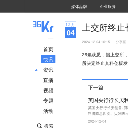
36氪Auto
数字时氪
企业号
未来消费
智能涌现
未来城市
启动Power on
媒体品牌
企业服务
企服点评
36氪出海
36氪研究院
潮生TIDE
36氪企服点评
36Kr研究院
36氪财经
职场bonus
36碳
后浪研究所
36Kr创新咨询
暗涌Waves
硬氪
氪睿研究院
上交所终止
12
月
04
2024-12-04 10:15
分享至
首页
36氪获悉，据上交所
快讯
所决定终止其科创板发
资讯
直播
最新
推荐
下一篇
创投
财经
视频
汽车
AI
英国央行行长贝
专题
科技
项目推荐
英国央行行长安德鲁·
活动
专精特新
安徽
料将降息四次。贝利表
同的通胀情景都是可能
2024-12-04
浪财经）
搜索