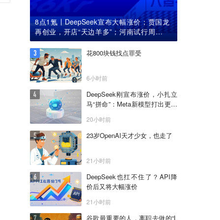
8点1氪丨DeepSeek宣布大幅涨价；贾国龙
再创业，开店“天边羊多”；河南试行周五下
午弹性离岗
花800块钱找点罪受
6小时前
DeepSeek刚宣布涨价，小扎立
马“拼命”：Meta新模型打出更低
骨折价，但要一点“数据税”
20小时前
23岁OpenAI天才少女，也走了
21小时前
DeepSeek也扛不住了？API降
价后又将大幅涨价
21小时前
谷歌最重要的人，离职去做的“L