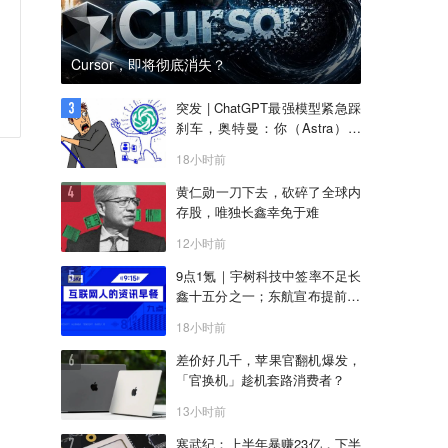
Cursor，即将彻底消失？
突发 | ChatGPT最强模型紧急踩
刹车，奥特曼：你（Astra）吓
到我了
18小时前
黄仁勋一刀下去，砍碎了全球内
存股，唯独长鑫幸免于难
12小时前
9点1氪｜宇树科技中签率不足长
鑫十五分之一；东航宣布提前14
天可免费退改票；雪佛兰将停止
18小时前
在华销售
差价好几千，苹果官翻机爆发，
「官换机」趁机套路消费者？
13小时前
寒武纪：上半年暴赚23亿，下半