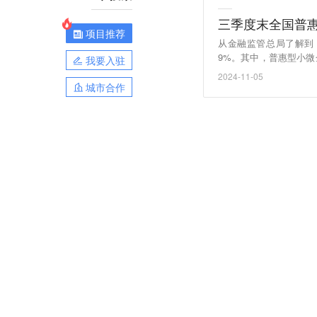
三季度末全国普惠
项目推荐
从金融监管总局了解到，
9%。其中，普惠型小微
我要入驻
的26.70%。2024年
2024-11-05
百分点。（央视新闻）
城市合作