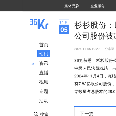
36氪Auto
数字时氪
企业号
未来消费
智能涌现
未来城市
启动Power on
媒体品牌
企业服务
企服点评
36氪出海
36氪研究院
潮生TIDE
36氪企服点评
36Kr研究院
36氪财经
职场bonus
36碳
后浪研究所
36Kr创新咨询
暗涌Waves
硬氪
氪睿研究院
杉杉股份：
11
月
05
公司股份被冻
首页
2024-11-05 10:22
分享至
快讯
36氪获悉，杉杉股份
资讯
中级人民法院冻结，占其
直播
最新
推荐
2024年11月4日，
创投
财经
视频
有7.82亿股公司股份
汽车
AI
专题
结数量占总股本的28.0
科技
项目推荐
活动
专精特新
安徽
下一篇
搜索