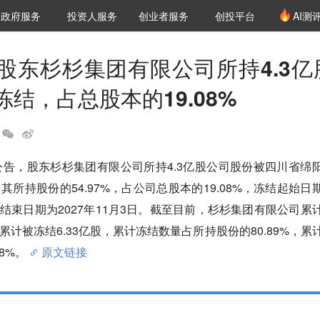
创投发布
项目推荐
核心服务
LP源计划
政府服务
投资人服务
创业者服务
创投平台
AI测
36氪Pro
VClub
VClub投资机构库
创投氪堂
城市之窗
投资机构职位推介
企业入驻
投资人认证
股东杉杉集团有限公司所持4.3亿
结，占总股本的19.08%
公告，股东杉杉集团有限公司所持4.3亿股公司股份被四川省绵
所持股份的54.97%，占公司总股本的19.08%，冻结起始日
冻结结束日期为2027年11月3日。截至目前，杉杉集团有限公司累
，累计被冻结6.33亿股，累计冻结数量占所持股份的80.89%，累
8%。
原文链接