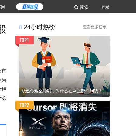
评网
搜索
登录
股
24小时热榜
查看更多榜单
阳市
期为
计持
既然你这么聪明，为什么在网上赚不到钱？
计冻