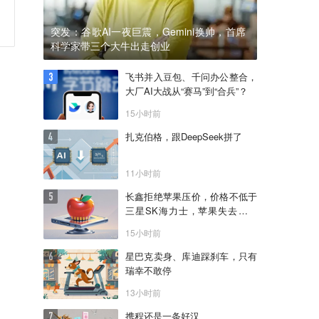
突发：谷歌AI一夜巨震，Gemini换帅，首席
科学家带三个大牛出走创业
飞书并入豆包、千问办公整合，
大厂AI大战从“赛马”到“合兵”？
15小时前
扎克伯格，跟DeepSeek拼了
11小时前
长鑫拒绝苹果压价，价格不低于
三星SK海力士，苹果失去了议
价权
15小时前
星巴克卖身、库迪踩刹车，只有
瑞幸不敢停
13小时前
携程还是一条好汉