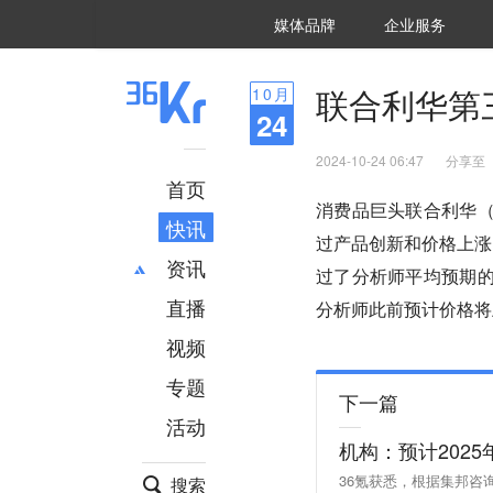
36氪Auto
数字时氪
企业号
未来消费
智能涌现
未来城市
启动Power on
媒体品牌
企业服务
企服点评
36氪出海
36氪研究院
潮生TIDE
36氪企服点评
36Kr研究院
36氪财经
职场bonus
36碳
后浪研究所
36Kr创新咨询
暗涌Waves
硬氪
氪睿研究院
联合利华第
10
月
24
2024-10-24 06:47
分享至
首页
消费品巨头联合利华（
快讯
过产品创新和价格上涨
资讯
过了分析师平均预期的4
直播
最新
推荐
分析师此前预计价格将
创投
财经
视频
汽车
AI
专题
科技
项目推荐
下一篇
活动
专精特新
安徽
机构：预计202
36氪获悉，根据集邦咨
搜索