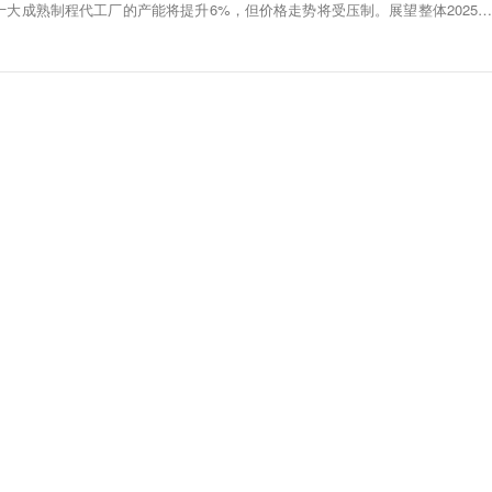
前十大成熟制程代工厂的产能将提升6%，但价格走势将受压制。展望整体2025年
有成熟制程全年平均产能用率不到80%，加上新产能亟需订单填补，预估成熟制
，难以涨价。但在国内晶圆代工业者部分，基于国产化趋势持续发展，考量上游
需求，使代工厂对价格态度较为强硬，预期将部分抵销成熟制程价格下跌压力，
年补涨后的价格，形成供需双方的价格僵局。