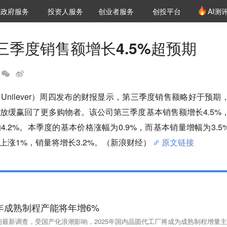
创投发布
项目推荐
核心服务
LP源计划
政府服务
投资人服务
创业者服务
创投平台
AI测
36氪Pro
VClub
VClub投资机构库
创投氪堂
城市之窗
投资机构职位推介
企业入驻
投资人认证
三季度销售额增长4.5%超预期
Unilever）周四发布的财报显示，第三季度销售额略好于预期
放缓赢回了更多购物者。该公司第三季度基本销售额增长4.5%
.2%。本季度的基本价格涨幅为0.9%，而基本销量增幅为3.5
上涨1%，销量将增长3.2%。（新浪财经）
原文链接
5年成熟制程产能将年增6%
询最新调查，受国产化浪潮影响，2025年国内晶圆代工厂将成为成熟制程增量主