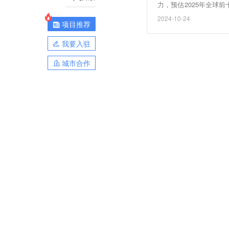
力，预估2025年全球
代工价格走势，由于现
2024-10-24
项目推荐
程价格将继续承受压力
客户为确保本地化产能
我要入驻
有望维持2024年下半
城市合作