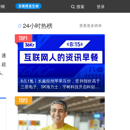
评网
搜索
登录
24小时热榜
查看更多榜单
，通
，超
%。
8点1氪丨长鑫拒绝苹果压价，坚持报价高于
三星电子、SK海力士；宇树科技开启科创板I
PO初步询价；韩国宣布进入“国家灾难状态”