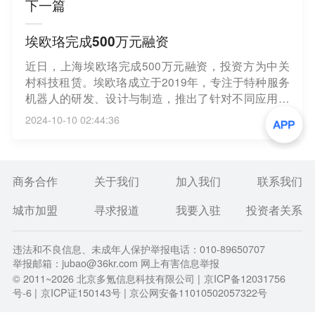
下一篇
埃欧珞完成500万元融资
近日，上海埃欧珞完成500万元融资，投资方为中关
村科技租赁。埃欧珞成立于2019年，专注于特种服务
机器人的研发、设计与制造，推出了针对不同应用场
景的移动式、固定式、自动式光伏清洁机器人。（中
2024-10-10 02:44:36
关村科技租赁股份有限公司）
商务合作
关于我们
加入我们
联系我们
城市加盟
寻求报道
我要入驻
投资者关系
违法和不良信息、未成年人保护举报电话：010-89650707
举报邮箱：jubao@36kr.com 网上有害信息举报
© 2011~
2026
北京多氪信息科技有限公司 |
京ICP备12031756
号-6
|
京ICP证150143号
| 京公网安备11010502057322号