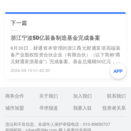
下一篇
浙江宁波50亿装备制造基金完成备案
8月30日，财通资本管理的浙江甬元财通富浙高端装
备产业股权投资合伙企业（有限合伙）（以下简称“甬
元财通富浙基金”）完成备案。基金总规模50亿元，由
财通资本担任管理人，浙江省产投集团有限公司担任
2024-09-10 01:42:30
GP2，联合浙江省产业基金有限公司、宁波市甬元投
资基金有限公司、宁波市鄞金股权投资有限公司共同
发起设立，形成浙江省、宁波市、鄞州区三级联动，
并引入产业、金融等资源。该基金主要围绕“415X”先
商务合作
关于我们
加入我们
联系我们
进制造业集群开展投资，重点支持新能源汽车等高端
城市加盟
寻求报道
我要入驻
投资者关系
装备产业，80%投向直投项目（含定向基金），20%
投向子基金。（财通证券）
违法和不良信息、未成年人保护举报电话：010-89650707
举报邮箱：jubao@36kr.com 网上有害信息举报