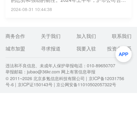
实现营业收入24.94万亿元，同比基本持平；实现净利
2024-08-31 10:44:38
润2.36万亿元；实现扣非后净利润2.26万亿元，同比
增长0.3%。（选股宝）
商务合作
关于我们
加入我们
联系我们
城市加盟
寻求报道
我要入驻
投资者关系
违法和不良信息、未成年人保护举报电话：010-89650707
举报邮箱：jubao@36kr.com 网上有害信息举报
© 2011~
2026
北京多氪信息科技有限公司 |
京ICP备12031756
号-6
|
京ICP证150143号
| 京公网安备11010502057322号